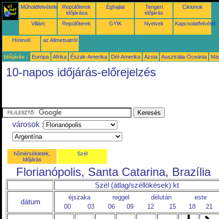
Műholdfelvételek
Repülőterek
Éghajlat
Tengeri
Ciklonok
időjárása
időjárás
Villám
Repülőterek
GYIK
Nyelvek
Kapcsolatfelvétel
Hírlevél
az Allmetsatról
Időjárás :
Európa
Afrika
Észak-Amerika
Dél-Amerika
Ázsia
Ausztrália-Óceánia
Má
10-napos időjárás-előrejelzés
városok :
hőmérsékletek,
Szél
Időjárás
Florianópolis, Santa Catarina, Brazília
Szél (átlag/széllökések) kt
éjszaka
reggel
délután
este
dátum
00
03
06
09
12
15
18
21