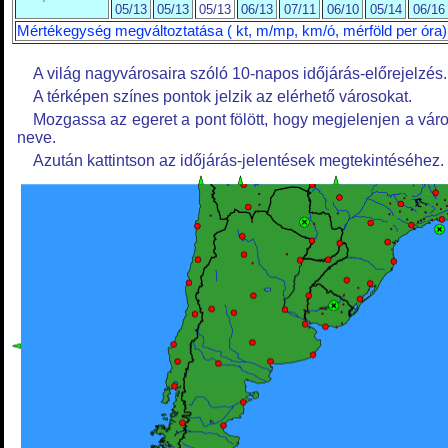
05/13
05/13
05/13
06/13
07/11
06/10
05/14
06/16
Mértékegység megváltoztatása ( kt, m/mp, km/ó, mérföld per óra)
A világ nagyvárosaira szóló 10-napos időjárás-előrejelzés.
A térképen színes pontok jelzik az elérhető városokat.
Mozgassa az egeret a pont fölött, hogy megjelenjen a vár
neve.
Azután kattintson az időjárás-jelentések megtekintéséhez.