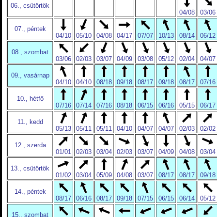
06., csütörtök
04/08
03/06
07., péntek
04/10
05/10
04/08
04/17
07/07
10/13
08/14
06/12
08., szombat
03/06
02/03
03/07
04/09
03/08
05/12
02/04
04/07
09., vasárnap
04/10
04/10
08/18
09/18
08/17
09/18
08/17
07/16
10., hétfő
07/16
07/14
07/16
08/18
06/15
06/16
05/15
06/17
11., kedd
05/13
05/11
05/11
04/10
04/07
04/07
02/03
02/02
12., szerda
01/01
02/03
03/04
02/03
03/07
04/09
04/08
03/04
13., csütörtök
01/02
03/04
05/09
04/08
03/07
08/17
08/17
09/18
14., péntek
08/17
06/16
08/17
09/18
07/15
06/15
06/14
05/12
15., szombat