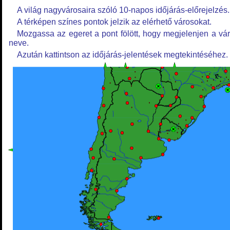
A világ nagyvárosaira szóló 10-napos időjárás-előrejelzés.
A térképen színes pontok jelzik az elérhető városokat.
Mozgassa az egeret a pont fölött, hogy megjelenjen a vá
neve.
Azután kattintson az időjárás-jelentések megtekintéséhez.