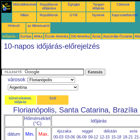
Műholdfelvételek
Repülőterek
Éghajlat
Tengeri
Ciklonok
időjárása
időjárás
Villám
Repülőterek
GYIK
Nyelvek
Kapcsolatfelvétel
Hírlevél
az Allmetsatról
Időjárás :
Európa
Afrika
Észak-Amerika
Dél-Amerika
Ázsia
Ausztrália-Óceánia
Má
10-napos időjárás-előrejelzés
városok :
hőmérsékletek,
Szél
Időjárás
Florianópolis, Santa Catarina, Brazília
Hőmérséklet
Időjárás
(°C)
éjszaka
reggel
délután
este
dátum
Min.
Max.
00-03
03-06
06-09
09-12
12-15
15-18
18-21
21