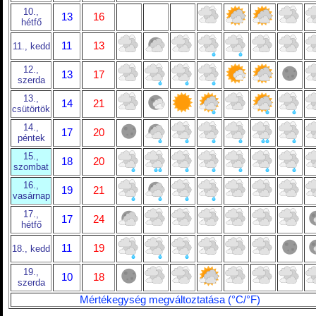
10.,
13
16
hétfő
11
13
11., kedd
12.,
13
17
szerda
13.,
14
21
csütörtök
14.,
17
20
péntek
15.,
18
20
szombat
16.,
19
21
vasárnap
17.,
17
24
hétfő
11
19
18., kedd
19.,
10
18
szerda
Mértékegység megváltoztatása (°C/°F)