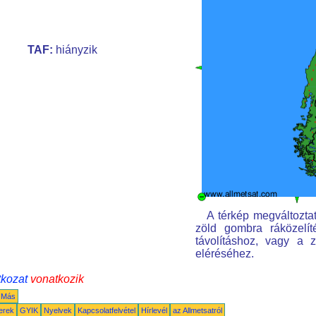
TAF:
hiányzik
A térkép megváltoztatá
zöld gombra ráközelít
távolításhoz, vagy a 
eléréséhez.
tkozat
vonatkozik
Más
erek
GYIK
Nyelvek
Kapcsolatfelvétel
Hírlevél
az Allmetsatról