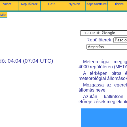
Villám
Repülőterek
GYIK
Nyelvek
Kapcsolatfelvétel
Hírlevél
Más
Repülőterek :
dő: 04:04 (07:04 UTC)
Meteorológiai megfi
4000 repülőtéren (META
A térképen piros é
meteorológiai állomások
Mozgassa az egeret
állomás neve.
Azután kattintso
előrejelzések megtekin