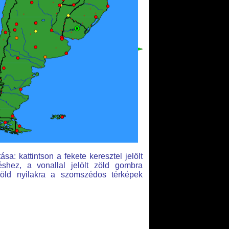
sa: kattintson a fekete keresztel jelölt
éshez, a vonallal jelölt zöld gombra
zöld nyilakra a szomszédos térképek