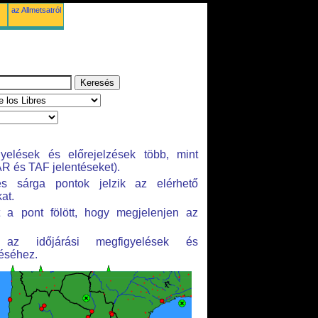
az Allmetsatról
gyelések és előrejelzések több, mint
R és TAF jelentéseket).
s sárga pontok jelzik az elérhető
at.
 a pont fölött, hogy megjelenjen az
n az időjárási megfigyelések és
téséhez.