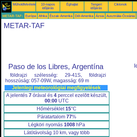
Műholdfelvételek
10-napos
Éghajlat
Tengeri
Ciklonok
időjárás
időjárás
METAR-TAF:
Európa
Afrika
Észak-Amerika
Dél-Amerika
Ázsia
Ausztrália-Óceánia
METAR-TAF
Paso de los Libres, Argentína
I
földrajzi szélesség: 29-41S, földrajzi
hosszúság: 057-09W, magasság: 69 m
Jelenlegi meteorológiai megfigyelések
A jelentés
7
órával és
4
perccel ezelõtt készült,
00:00
UTC
Hőmérséklet
15
°C
Páratartalom
77
%
Légköri nyomás
1008
hPa
Látótávolság 10 km, vagy több