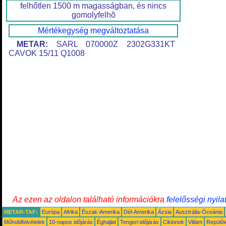
felhőtlen 1500 m magasságban, és nincs
gomolyfelhõ
Mértékegység megváltoztatása
METAR:
SARL 070000Z 2302G331KT
CAVOK 15/11 Q1008
Az ezen az oldalon található információkra
felelősségi nyila
METAR-TAF:
Európa
Afrika
Észak-Amerika
Dél-Amerika
Ázsia
Ausztrália-Óceánia
Műholdfelvételek
10-napos időjárás
Éghajlat
Tengeri időjárás
Ciklonok
Villám
Repülőt