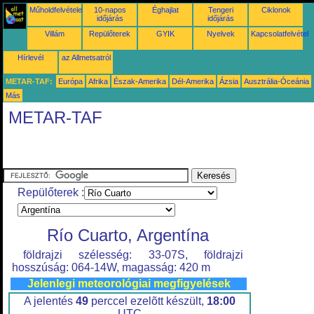
Műholdfelvételek
10-napos
Éghajlat
Tengeri
Ciklonok
időjárás
időjárás
Villám
Repülőterek
GYIK
Nyelvek
Kapcsolatfelvétel
Hírlevél
az Allmetsatról
METAR-TAF:
Európa
Afrika
Észak-Amerika
Dél-Amerika
Ázsia
Ausztrália-Óceánia
Más
METAR-TAF
Repülőterek :
Río Cuarto, Argentína
földrajzi szélesség: 33-07S, földrajzi
hosszúság: 064-14W, magasság: 420 m
Jelenlegi meteorológiai megfigyelések
A jelentés
49
perccel ezelõtt készült,
18:00
UTC