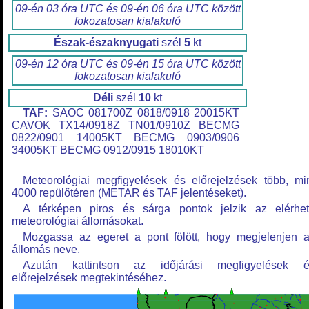
09-én 03 óra UTC és 09-én 06 óra UTC között
fokozatosan kialakuló
Észak-északnyugati
szél
5
kt
09-én 12 óra UTC és 09-én 15 óra UTC között
fokozatosan kialakuló
Déli
szél
10
kt
TAF:
SAOC 081700Z 0818/0918 20015KT
CAVOK TX14/0918Z TN01/0910Z BECMG
0822/0901 14005KT BECMG 0903/0906
34005KT BECMG 0912/0915 18010KT
Meteorológiai megfigyelések és előrejelzések több, mi
4000 repülőtéren (METAR és TAF jelentéseket).
A térképen piros és sárga pontok jelzik az elérhe
meteorológiai állomásokat.
Mozgassa az egeret a pont fölött, hogy megjelenjen 
állomás neve.
Azután kattintson az időjárási megfigyelések é
előrejelzések megtekintéséhez.