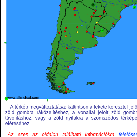
A térkép megváltoztatása: kattintson a fekete keresztel jelö
zöld gombra ráközelítéshez, a vonallal jelölt zöld gomb
távolításhoz, vagy a zöld nyilakra a szomszédos térkép
eléréséhez.
Az ezen az oldalon található információkra
felelőss