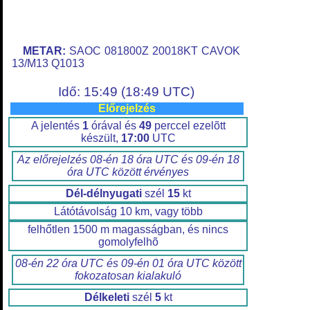
METAR:
SAOC 081800Z 20018KT CAVOK
13/M13 Q1013
Idő: 15:49 (18:49 UTC)
Előrejelzés
A jelentés
1
órával és
49
perccel ezelõtt
készült,
17:00
UTC
Az előrejelzés 08-én 18 óra UTC és 09-én 18
óra UTC között érvényes
Dél-délnyugati
szél
15
kt
Látótávolság 10 km, vagy több
felhőtlen 1500 m magasságban, és nincs
gomolyfelhõ
08-én 22 óra UTC és 09-én 01 óra UTC között
fokozatosan kialakuló
Délkeleti
szél
5
kt