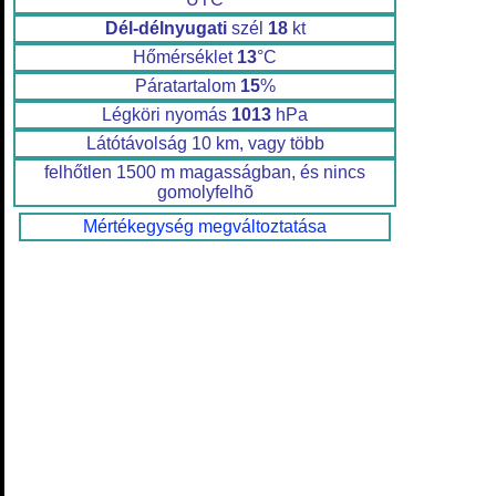
Dél-délnyugati
szél
18
kt
Hőmérséklet
13
°C
Páratartalom
15
%
Légköri nyomás
1013
hPa
Látótávolság 10 km, vagy több
felhőtlen 1500 m magasságban, és nincs
gomolyfelhõ
Mértékegység megváltoztatása