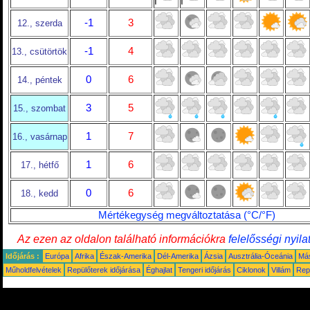
-1
3
12., szerda
-1
4
13., csütörtök
0
6
14., péntek
3
5
15., szombat
1
7
16., vasárnap
1
6
17., hétfő
0
6
18., kedd
Mértékegység megváltoztatása (°C/°F)
Az ezen az oldalon található információkra
felelősségi nyila
Időjárás :
Európa
Afrika
Észak-Amerika
Dél-Amerika
Ázsia
Ausztrália-Óceánia
Má
Műholdfelvételek
Repülőterek időjárása
Éghajlat
Tengeri időjárás
Ciklonok
Villám
Rep