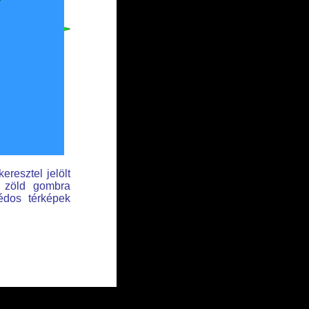
eresztel jelölt
t zöld gombra
édos térképek