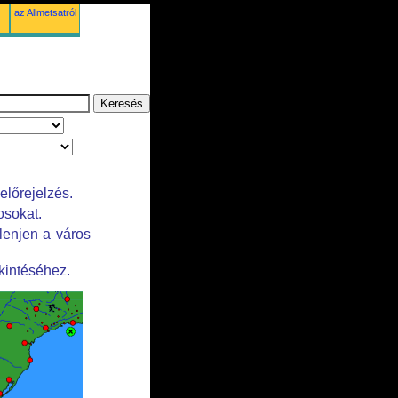
az Allmetsatról
előrejelzés.
osokat.
lenjen a város
kintéséhez.