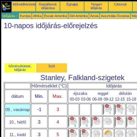
Műholdfelvételek
Repülőterek
Éghajlat
Tengeri
Ciklonok
időjárása
időjárás
Időjárás :
Európa
Afrika
Észak-Amerika
Dél-Amerika
Ázsia
Ausztrália-Óceánia
Má
10-napos időjárás-előrejelzés
hőmérsékletek,
Szél
Időjárás
Stanley, Falkland-szigetek
Hőmérséklet (°C)
Időjárás
éjszaka
reggel
délután
dátum
Min.
Max.
00-03
03-06
06-09
09-12
12-15
15-18
-1
3
09., vasárnap
3
4
10., hétfő
3
5
11., kedd