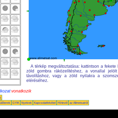
A térkép megváltoztatása: kattintson a fekete k
zöld gombra ráközelítéshez, a vonallal jelöl
távolításhoz, vagy a zöld nyilakra a szomsz
eléréséhez.
tkozat
vonatkozik
s
ülőterek
GYIK
Nyelvek
Kapcsolatfelvétel
Hírlevél
az Allmetsatról