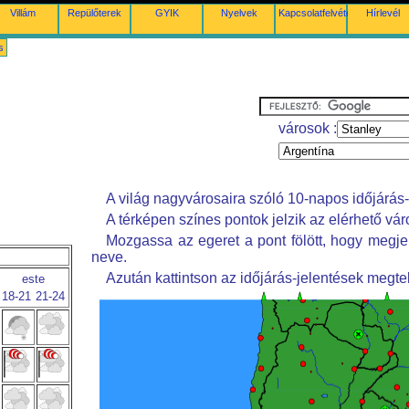
Villám
Repülőterek
GYIK
Nyelvek
Kapcsolatfelvétel
Hírlevél
s
városok :
A világ nagyvárosaira szóló 10-napos időjárás-
A térképen színes pontok jelzik az elérhető vár
Mozgassa az egeret a pont fölött, hogy megje
neve.
Azután kattintson az időjárás-jelentések megte
este
18-21
21-24