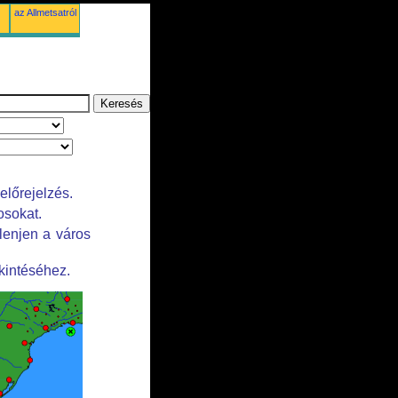
az Allmetsatról
előrejelzés.
osokat.
lenjen a város
kintéséhez.