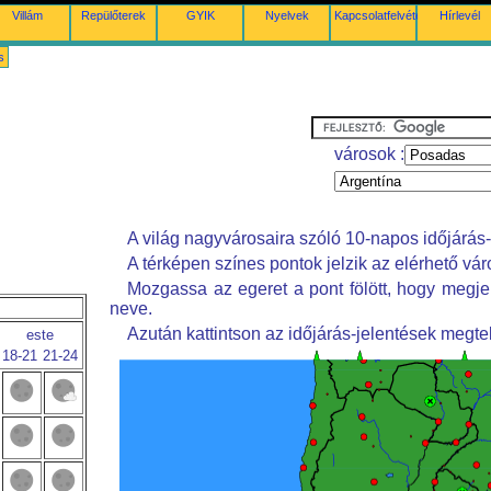
Villám
Repülőterek
GYIK
Nyelvek
Kapcsolatfelvétel
Hírlevél
s
városok :
A világ nagyvárosaira szóló 10-napos időjárás-
A térképen színes pontok jelzik az elérhető vár
Mozgassa az egeret a pont fölött, hogy megje
neve.
Azután kattintson az időjárás-jelentések megte
este
18-21
21-24