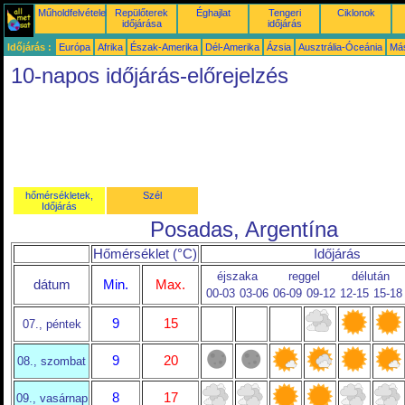
Műholdfelvételek
Repülőterek
Éghajlat
Tengeri
Ciklonok
időjárása
időjárás
Időjárás :
Európa
Afrika
Észak-Amerika
Dél-Amerika
Ázsia
Ausztrália-Óceánia
Má
10-napos időjárás-előrejelzés
hőmérsékletek,
Szél
Időjárás
Posadas, Argentína
Hőmérséklet (°C)
Időjárás
éjszaka
reggel
délután
dátum
Min.
Max.
00-03
03-06
06-09
09-12
12-15
15-18
9
15
07., péntek
9
20
08., szombat
8
17
09., vasárnap