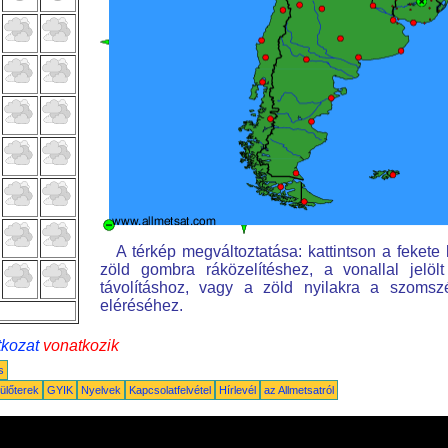
A térkép megváltoztatása: kattintson a fekete k
zöld gombra ráközelítéshez, a vonallal jelöl
távolításhoz, vagy a zöld nyilakra a szomsz
eléréséhez.
tkozat
vonatkozik
s
ülőterek
GYIK
Nyelvek
Kapcsolatfelvétel
Hírlevél
az Allmetsatról