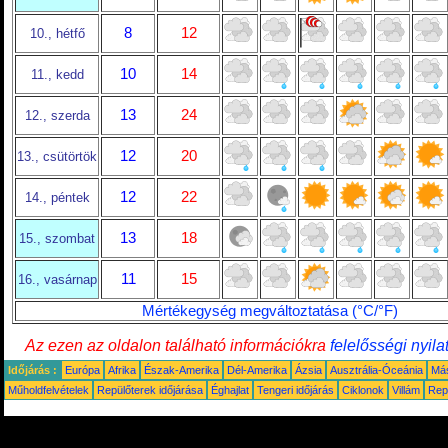
8
12
10., hétfő
10
14
11., kedd
13
24
12., szerda
12
20
13., csütörtök
12
22
14., péntek
13
18
15., szombat
11
15
16., vasárnap
Mértékegység megváltoztatása (°C/°F)
Az ezen az oldalon található információkra
felelősségi nyila
Időjárás :
Európa
Afrika
Észak-Amerika
Dél-Amerika
Ázsia
Ausztrália-Óceánia
Má
Műholdfelvételek
Repülőterek időjárása
Éghajlat
Tengeri időjárás
Ciklonok
Villám
Rep