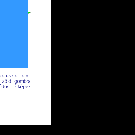
eresztel jelölt
t zöld gombra
édos térképek