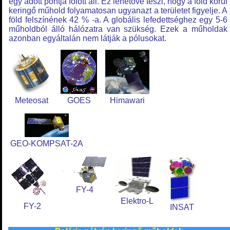
egy adott pontja fölött áll. Ez lehetővé teszi, hogy a föld körül
keringő műhold folyamatosan ugyanazt a területet figyelje. A
föld felszínének 42 % -a. A globális lefedettséghez egy 5-6
műholdból álló hálózatra van szükség. Ezek a műholdak
azonban egyáltalán nem látják a pólusokat.
Meteosat
GOES
Himawari
GEO-KOMPSAT-2A
FY-4
Elektro-L
FY-2
INSAT