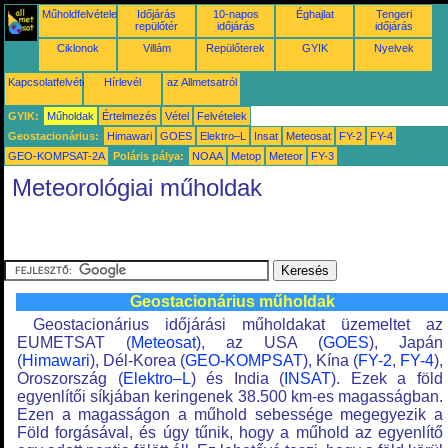
Műholdfelvételek
Időjárás
10-napos
Éghajlat
Tengeri
repülőtér
időjárás
időjárás
Ciklonok
Villám
Repülőterek
GYIK
Nyelvek
Kapcsolatfelvétel
Hírlevél
az Allmetsatról
GYIK:
Műholdak
Értelmezés
Vétel
Felvételek
Geostacionárius:
Himawari
GOES
Elektro–L
Insat
Meteosat
FY-2
FY-4
GEO-KOMPSAT-2A
Poláris pálya:
NOAA
Metop
Meteor
FY-3
Meteorológiai műholdak
Geostacionárius műholdak
Geostacionárius időjárási műholdakat üzemeltet az
EUMETSAT (
Meteosat
), az USA (
GOES
), Japán
(
Himawari
), Dél-Korea (
GEO-KOMPSAT
), Kína (
FY-2
,
FY-4
),
Oroszország (
Elektro–L
) és India (
INSAT
). Ezek a föld
egyenlítői síkjában keringenek 38.500 km-es magasságban.
Ezen a magasságon a műhold sebessége megegyezik a
Föld forgásával, és úgy tűnik, hogy a műhold az egyenlítő