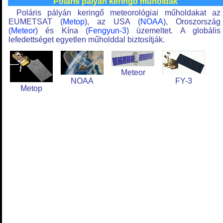
Poláris pályán keringő műholdak
Poláris pályán keringő meteorológiai műholdakat az
EUMETSAT (
Metop
), az USA (
NOAA
), Oroszország
(
Meteor
) és Kína (
Fengyun-3
) üzemeltet. A globális
lefedettséget egyetlen műholddal biztosítják.
Meteor
NOAA
FY-3
Metop