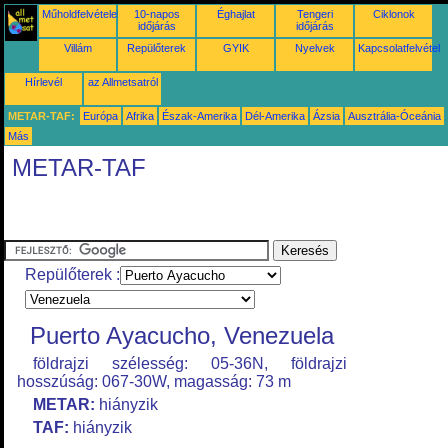
Műholdfelvételek
10-napos
Éghajlat
Tengeri
Ciklonok
időjárás
időjárás
Villám
Repülőterek
GYIK
Nyelvek
Kapcsolatfelvétel
Hírlevél
az Allmetsatról
METAR-TAF:
Európa
Afrika
Észak-Amerika
Dél-Amerika
Ázsia
Ausztrália-Óceánia
Más
METAR-TAF
Repülőterek :
Puerto Ayacucho, Venezuela
földrajzi szélesség: 05-36N, földrajzi
hosszúság: 067-30W, magasság: 73 m
METAR:
hiányzik
TAF:
hiányzik