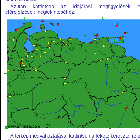
Azután kattintson az időjárási megfigyelések é
előrejelzések megtekintéséhez.
A térkép megváltoztatása: kattintson a fekete keresztel jelö