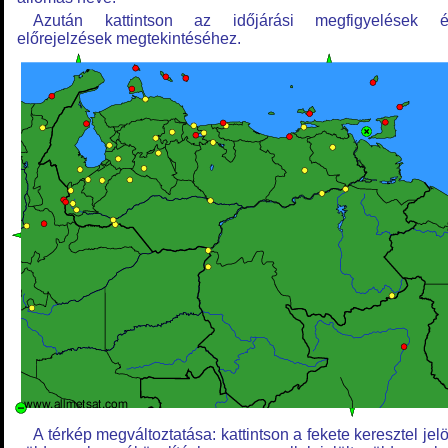
Azután kattintson az időjárási megfigyelések é
előrejelzések megtekintéséhez.
A térkép megváltoztatása: kattintson a fekete keresztel jelö