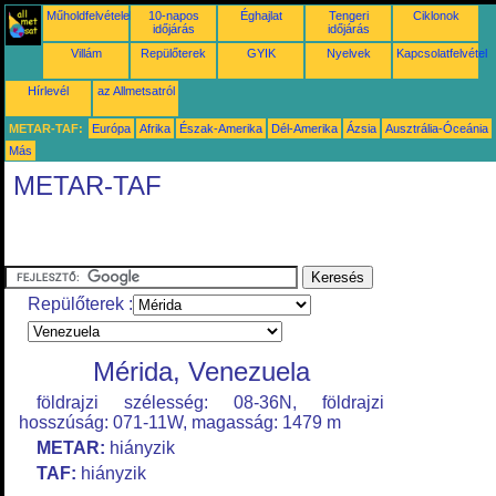
Műholdfelvételek
10-napos
Éghajlat
Tengeri
Ciklonok
időjárás
időjárás
Villám
Repülőterek
GYIK
Nyelvek
Kapcsolatfelvétel
Hírlevél
az Allmetsatról
METAR-TAF:
Európa
Afrika
Észak-Amerika
Dél-Amerika
Ázsia
Ausztrália-Óceánia
Más
METAR-TAF
Repülőterek :
Mérida, Venezuela
földrajzi szélesség: 08-36N, földrajzi
hosszúság: 071-11W, magasság: 1479 m
METAR:
hiányzik
TAF:
hiányzik