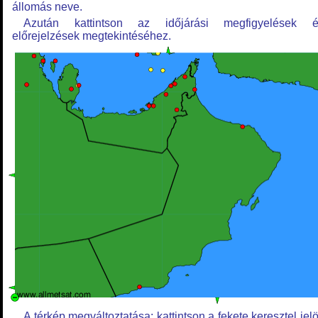
állomás neve.
Azután kattintson az időjárási megfigyelések é
előrejelzések megtekintéséhez.
A térkép megváltoztatása: kattintson a fekete keresztel jelö