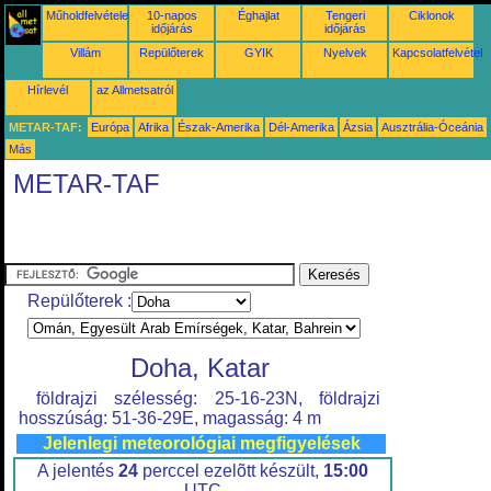
Műholdfelvételek
10-napos
Éghajlat
Tengeri
Ciklonok
időjárás
időjárás
Villám
Repülőterek
GYIK
Nyelvek
Kapcsolatfelvétel
Hírlevél
az Allmetsatról
METAR-TAF:
Európa
Afrika
Észak-Amerika
Dél-Amerika
Ázsia
Ausztrália-Óceánia
Más
METAR-TAF
Repülőterek :
Doha, Katar
földrajzi szélesség: 25-16-23N, földrajzi
hosszúság: 51-36-29E, magasság: 4 m
Jelenlegi meteorológiai megfigyelések
A jelentés
24
perccel ezelõtt készült,
15:00
UTC