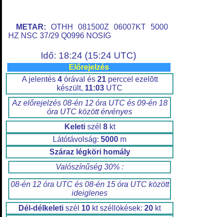
METAR:
OTHH 081500Z 06007KT 5000
HZ NSC 37/29 Q0996 NOSIG
Idő: 18:24 (15:24 UTC)
Előrejelzés
A jelentés
4
órával és
21
perccel ezelõtt
készült,
11:03
UTC
Az előrejelzés 08-én 12 óra UTC és 09-én 18
óra UTC között érvényes
Keleti
szél
8
kt
Látótávolság:
5000
m
Száraz légköri homály
Valószínűség 30% :
08-én 12 óra UTC és 08-én 15 óra UTC között
ideiglenes
Dél-délkeleti
szél
10
kt széllökések:
20
kt