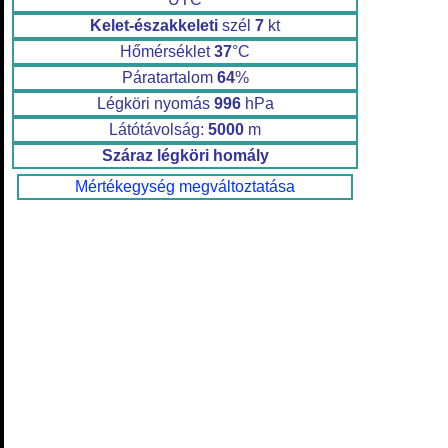
Kelet-északkeleti
szél
7
kt
Hőmérséklet
37
°C
Páratartalom
64
%
Légköri nyomás
996
hPa
Látótávolság:
5000
m
Száraz légköri homály
Mértékegység megváltoztatása