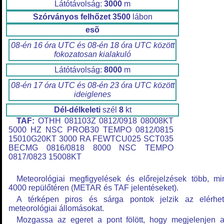
Látótávolság:
3000
m
Szórványos felhőzet
3500
lábon
esõ
08-én 16 óra UTC és 08-én 18 óra UTC között
fokozatosan kialakuló
Látótávolság:
8000
m
08-én 17 óra UTC és 08-én 23 óra UTC között
ideiglenes
Dél-délkeleti
szél
8
kt
TAF:
OTHH 081103Z 0812/0918 08008KT
5000 HZ NSC PROB30 TEMPO 0812/0815
15010G20KT 3000 RA FEWTCU025 SCT035
BECMG 0816/0818 8000 NSC TEMPO
0817/0823 15008KT
Meteorológiai megfigyelések és előrejelzések több, mi
4000 repülőtéren (METAR és TAF jelentéseket).
A térképen piros és sárga pontok jelzik az elérhe
meteorológiai állomásokat.
Mozgassa az egeret a pont fölött, hogy megjelenjen 