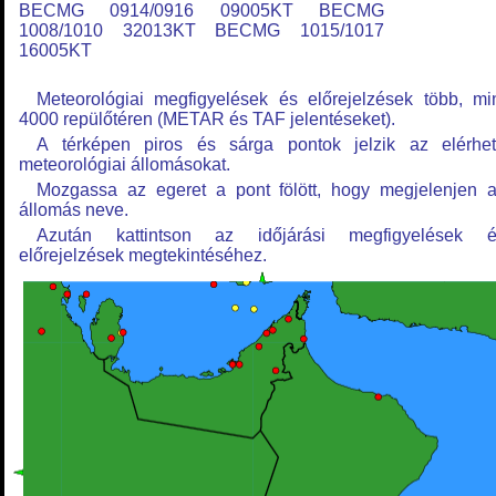
BECMG 0914/0916 09005KT BECMG
1008/1010 32013KT BECMG 1015/1017
16005KT
Meteorológiai megfigyelések és előrejelzések több, mi
4000 repülőtéren (METAR és TAF jelentéseket).
A térképen piros és sárga pontok jelzik az elérhe
meteorológiai állomásokat.
Mozgassa az egeret a pont fölött, hogy megjelenjen 
állomás neve.
Azután kattintson az időjárási megfigyelések é
előrejelzések megtekintéséhez.