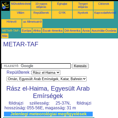
Műholdfelvételek
10-napos
Éghajlat
Tengeri
Ciklonok
időjárás
időjárás
Villám
Repülőterek
GYIK
Nyelvek
Kapcsolatfelvétel
Hírlevél
az Allmetsatról
METAR-TAF:
Európa
Afrika
Észak-Amerika
Dél-Amerika
Ázsia
Ausztrália-Óceánia
Más
METAR-TAF
Repülőterek :
Rász el-Haima, Egyesült Arab
Emírségek
földrajzi szélesség: 25-37N, földrajzi
hosszúság: 055-56E, magasság: 31 m
Jelenlegi meteorológiai megfigyelések