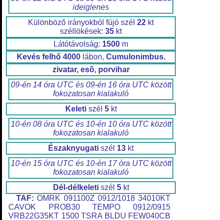
ideiglenes
Különbözõ irányokból fújó szél
22
kt
széllökések:
35
kt
Látótávolság:
1500
m
Kevés felhő
4000
lábon,
Cumulonimbus.
zivatar, esõ, porvihar
09-én 14 óra UTC és 09-én 16 óra UTC között
fokozatosan kialakuló
Keleti
szél
5
kt
10-én 08 óra UTC és 10-én 10 óra UTC között
fokozatosan kialakuló
Északnyugati
szél
13
kt
10-én 15 óra UTC és 10-én 17 óra UTC között
fokozatosan kialakuló
Dél-délkeleti
szél
5
kt
TAF:
OMRK 091100Z 0912/1018 34010KT
CAVOK PROB30 TEMPO 0912/0915
VRB22G35KT 1500 TSRA BLDU FEW040CB