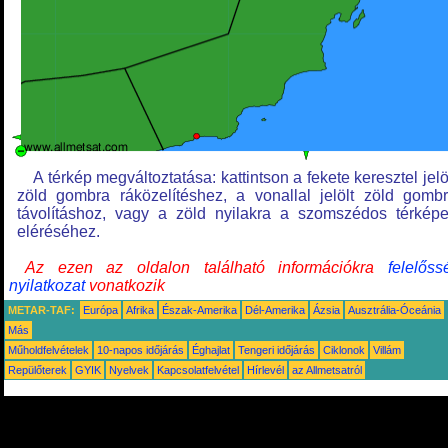
A térkép megváltoztatása: kattintson a fekete keresztel jelö
zöld gombra ráközelítéshez, a vonallal jelölt zöld gomb
távolításhoz, vagy a zöld nyilakra a szomszédos térkép
eléréséhez.
Az ezen az oldalon található információkra
felelőss
nyilatkozat
vonatkozik
METAR-TAF:
Európa
Afrika
Észak-Amerika
Dél-Amerika
Ázsia
Ausztrália-Óceánia
Más
Műholdfelvételek
10-napos időjárás
Éghajlat
Tengeri időjárás
Ciklonok
Villám
Repülőterek
GYIK
Nyelvek
Kapcsolatfelvétel
Hírlevél
az Allmetsatról