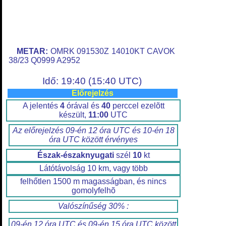
METAR:
OMRK 091530Z 14010KT CAVOK
38/23 Q0999 A2952
Idő: 19:40 (15:40 UTC)
Előrejelzés
A jelentés
4
órával és
40
perccel ezelõtt
készült,
11:00
UTC
Az előrejelzés 09-én 12 óra UTC és 10-én 18
óra UTC között érvényes
Észak-északnyugati
szél
10
kt
Látótávolság 10 km, vagy több
felhőtlen 1500 m magasságban, és nincs
gomolyfelhõ
Valószínűség 30% :
09-én 12 óra UTC és 09-én 15 óra UTC között