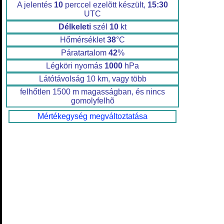
A jelentés
10
perccel ezelõtt készült,
15:30
UTC
Délkeleti
szél
10
kt
Hőmérséklet
38
°C
Páratartalom
42
%
Légköri nyomás
1000
hPa
Látótávolság 10 km, vagy több
felhőtlen 1500 m magasságban, és nincs
gomolyfelhõ
Mértékegység megváltoztatása