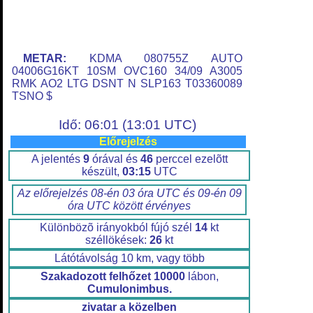
METAR:
KDMA 080755Z AUTO
04006G16KT 10SM OVC160 34/09 A3005
RMK AO2 LTG DSNT N SLP163 T03360089
TSNO $
Idő: 06:01 (13:01 UTC)
Előrejelzés
A jelentés
9
órával és
46
perccel ezelõtt
készült,
03:15
UTC
Az előrejelzés 08-én 03 óra UTC és 09-én 09
óra UTC között érvényes
Különbözõ irányokból fújó szél
14
kt
széllökések:
26
kt
Látótávolság 10 km, vagy több
Szakadozott felhőzet
10000
lábon,
Cumulonimbus.
zivatar a közelben