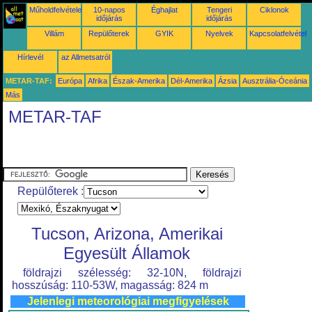
Műholdfelvételek
10-napos
Éghajlat
Tengeri
Ciklonok
időjárás
időjárás
Villám
Repülőterek
GYIK
Nyelvek
Kapcsolatfelvétel
Hírlevél
az Allmetsatról
METAR-TAF:
Európa
Afrika
Észak-Amerika
Dél-Amerika
Ázsia
Ausztrália-Óceánia
Más
METAR-TAF
Repülőterek :
Tucson, Arizona, Amerikai
Egyesült Államok
földrajzi szélesség: 32-10N, földrajzi
hosszúság: 110-53W, magasság: 824 m
Jelenlegi meteorológiai megfigyelések