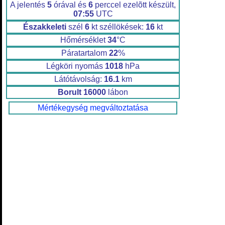
A jelentés
5
órával és
6
perccel ezelõtt készült,
07:55
UTC
Északkeleti
szél
6
kt széllökések:
16
kt
Hőmérséklet
34
°C
Páratartalom
22
%
Légköri nyomás
1018
hPa
Látótávolság:
16.1
km
Borult
16000
lábon
Mértékegység megváltoztatása