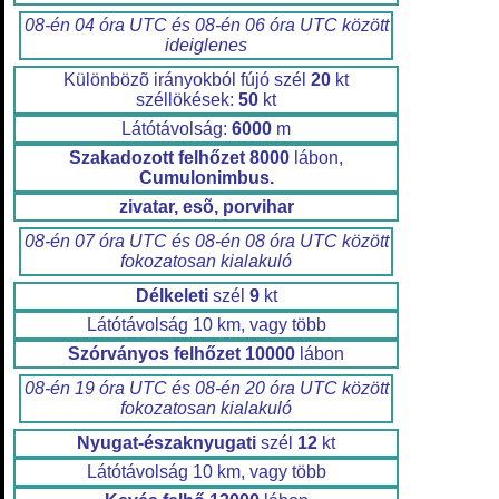
08-én 04 óra UTC és 08-én 06 óra UTC között
ideiglenes
Különbözõ irányokból fújó szél
20
kt
széllökések:
50
kt
Látótávolság:
6000
m
Szakadozott felhőzet
8000
lábon,
Cumulonimbus.
zivatar, esõ, porvihar
08-én 07 óra UTC és 08-én 08 óra UTC között
fokozatosan kialakuló
Délkeleti
szél
9
kt
Látótávolság 10 km, vagy több
Szórványos felhőzet
10000
lábon
08-én 19 óra UTC és 08-én 20 óra UTC között
fokozatosan kialakuló
Nyugat-északnyugati
szél
12
kt
Látótávolság 10 km, vagy több