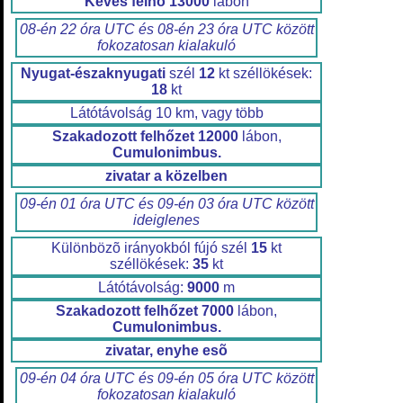
Kevés felhő
13000
lábon
08-én 22 óra UTC és 08-én 23 óra UTC között
fokozatosan kialakuló
Nyugat-északnyugati
szél
12
kt széllökések:
18
kt
Látótávolság 10 km, vagy több
Szakadozott felhőzet
12000
lábon,
Cumulonimbus.
zivatar a közelben
09-én 01 óra UTC és 09-én 03 óra UTC között
ideiglenes
Különbözõ irányokból fújó szél
15
kt
széllökések:
35
kt
Látótávolság:
9000
m
Szakadozott felhőzet
7000
lábon,
Cumulonimbus.
zivatar, enyhe esõ
09-én 04 óra UTC és 09-én 05 óra UTC között
fokozatosan kialakuló