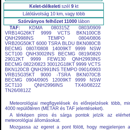
Kelet-délkeleti
szél
9
kt
Látótávolság 10 km, vagy több
Szórványos felhőzet
11000
lábon
TAF:
KDMA 080315Z 0803/0909
VRB14G26KT 9999 VCTS BKN100CB
QNH2998INS TEMPO 0804/0806
VRB20G50KT 6000 TSRA BLDU BKN080CB
BECMG 0807/0808 14009KT 9999 NSW
SCT100 QNH3002INS BECMG 0819/0820
29012KT 9999 FEW130 QNH2993INS
BECMG 0822/0823 30012G18KT 9999 VCTS
BKN120CB QNH2991INS TEMPO 0901/0903
VRB15G35KT 9000 -TSRA BKN070CB
BECMG 0904/0905 12009KT 9999 NSW
SCT110 QNH2996INS TX40/0822Z
TN26/0812Z
Meteorológiai megfigyelések és előrejelzések több, mi
4000 repülőtéren (METAR és TAF jelentéseket).
A térképen piros és sárga pontok jelzik az elérhe
meteorológiai állomásokat.
Mozgassa az egeret a pont fölött, hogy megjelenjen 