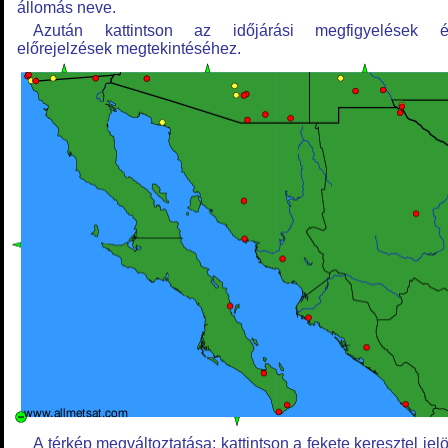
állomás neve.
Azután kattintson az időjárási megfigyelések é
előrejelzések megtekintéséhez.
A térkép megváltoztatása: kattintson a fekete keresztel jelö