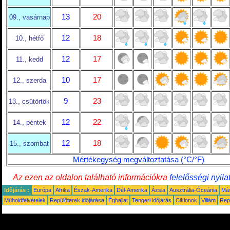
13
20
09., vasárnap
12
18
10., hétfő
12
17
11., kedd
10
17
12., szerda
9
23
13., csütörtök
12
22
14., péntek
12
18
15., szombat
Mértékegység megváltoztatása (°C/°F)
Az ezen az oldalon található információkra
felelősségi nyila
Időjárás :
Európa
Afrika
Észak-Amerika
Dél-Amerika
Ázsia
Ausztrália-Óceánia
Má
Műholdfelvételek
Repülőterek időjárása
Éghajlat
Tengeri időjárás
Ciklonok
Villám
Rep