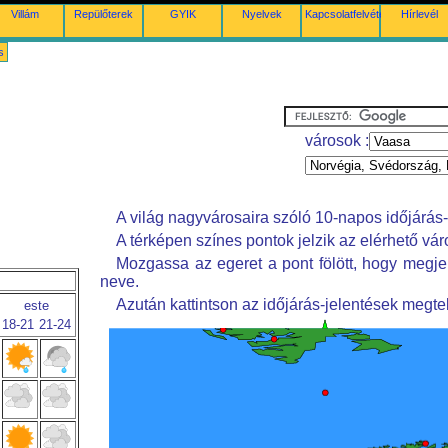
Villám
Repülőterek
GYIK
Nyelvek
Kapcsolatfelvétel
Hírlevél
s
városok :
A világ nagyvárosaira szóló 10-napos időjárás-
A térképen színes pontok jelzik az elérhető vár
Mozgassa az egeret a pont fölött, hogy megje
neve.
Azután kattintson az időjárás-jelentések megte
este
18-21
21-24