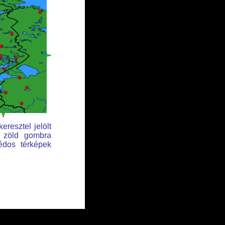
eresztel jelölt
t zöld gombra
édos térképek