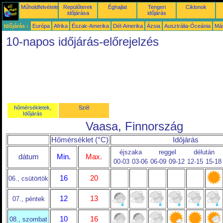
Műholdfelvételek
Repülőterek
Éghajlat
Tengeri
Ciklonok
időjárása
időjárás
Időjárás :
Európa
Afrika
Észak-Amerika
Dél-Amerika
Ázsia
Ausztrália-Óceánia
Má
10-napos időjárás-előrejelzés
hőmérsékletek,
Szél
Időjárás
Vaasa, Finnország
Hőmérséklet (°C)
Időjárás
éjszaka
reggel
délután
dátum
Min.
Max.
00-03
03-06
06-09
09-12
12-15
15-18
16
20
06., csütörtök
12
13
07., péntek
10
16
08., szombat