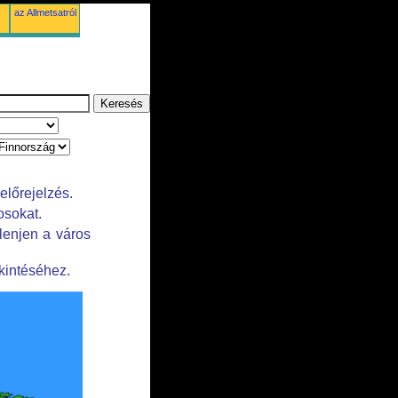
az Allmetsatról
előrejelzés.
osokat.
lenjen a város
kintéséhez.