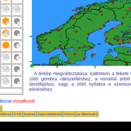
A térkép megváltoztatása: kattintson a fekete k
zöld gombra ráközelítéshez, a vonallal jelöl
távolításhoz, vagy a zöld nyilakra a szomsz
eléréséhez.
tkozat
vonatkozik
s
ülőterek
GYIK
Nyelvek
Kapcsolatfelvétel
Hírlevél
az Allmetsatról