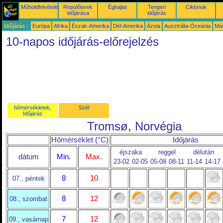
Műholdfelvételek
Repülőterek
Éghajlat
Tengeri
Ciklonok
időjárása
időjárás
Időjárás :
Európa
Afrika
Észak-Amerika
Dél-Amerika
Ázsia
Ausztrália-Óceánia
Má
10-napos időjárás-előrejelzés
hőmérsékletek,
Szél
Időjárás
Tromsø, Norvégia
Hőmérséklet (°C)
Időjárás
éjszaka
reggel
délután
dátum
Min.
Max.
23-02
02-05
05-08
08-11
11-14
14-17
8
10
07., péntek
8
12
08., szombat
7
12
09., vasárnap