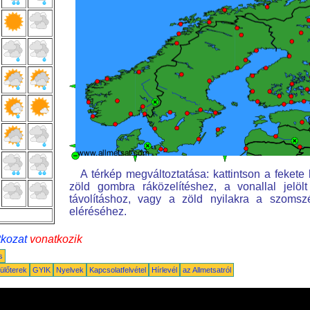
A térkép megváltoztatása: kattintson a fekete k
zöld gombra ráközelítéshez, a vonallal jelöl
távolításhoz, vagy a zöld nyilakra a szomsz
eléréséhez.
tkozat
vonatkozik
s
ülőterek
GYIK
Nyelvek
Kapcsolatfelvétel
Hírlevél
az Allmetsatról