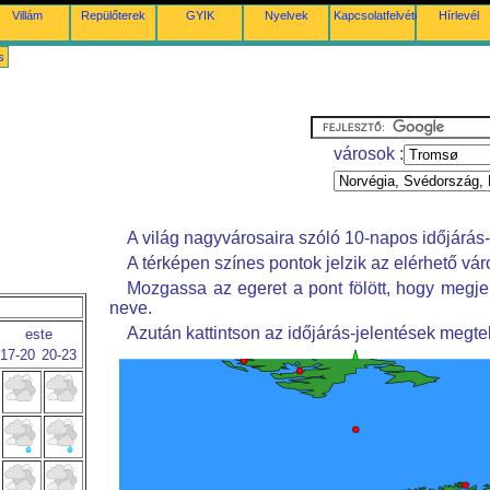
Villám
Repülőterek
GYIK
Nyelvek
Kapcsolatfelvétel
Hírlevél
s
városok :
A világ nagyvárosaira szóló 10-napos időjárás-
A térképen színes pontok jelzik az elérhető vár
Mozgassa az egeret a pont fölött, hogy megje
neve.
Azután kattintson az időjárás-jelentések megte
este
17-20
20-23