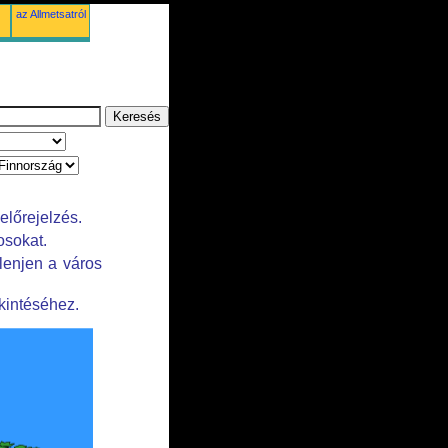
az Allmetsatról
előrejelzés.
osokat.
lenjen a város
kintéséhez.