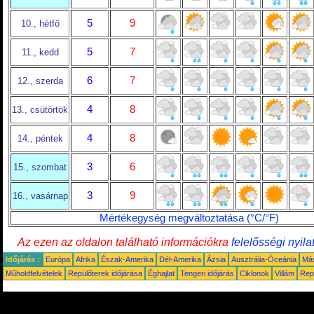
5
9
10., hétfő
5
7
11., kedd
6
7
12., szerda
4
8
13., csütörtök
4
8
14., péntek
3
6
15., szombat
3
9
16., vasárnap
Mértékegység megváltoztatása (°C/°F)
Az ezen az oldalon található információkra
felelősségi nyila
Időjárás :
Európa
Afrika
Észak-Amerika
Dél-Amerika
Ázsia
Ausztrália-Óceánia
Má
Műholdfelvételek
Repülőterek időjárása
Éghajlat
Tengeri időjárás
Ciklonok
Villám
Rep