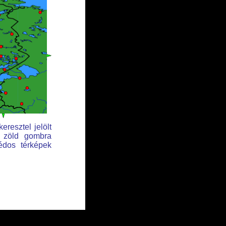
eresztel jelölt
t zöld gombra
édos térképek