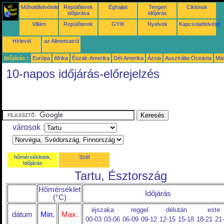
Műholdfelvételek
Repülőterek
Éghajlat
Tengeri
Ciklonok
időjárása
időjárás
Villám
Repülőterek
GYIK
Nyelvek
Kapcsolatfelvétel
Hírlevél
az Allmetsatról
Időjárás :
Európa
Afrika
Észak-Amerika
Dél-Amerika
Ázsia
Ausztrália-Óceánia
Má
10-napos időjárás-előrejelzés
városok :
hőmérsékletek,
Szél
Időjárás
Tartu, Észtország
Hőmérséklet
Időjárás
(°C)
éjszaka
reggel
délután
este
dátum
Min.
Max.
00-03
03-06
06-09
09-12
12-15
15-18
18-21
21