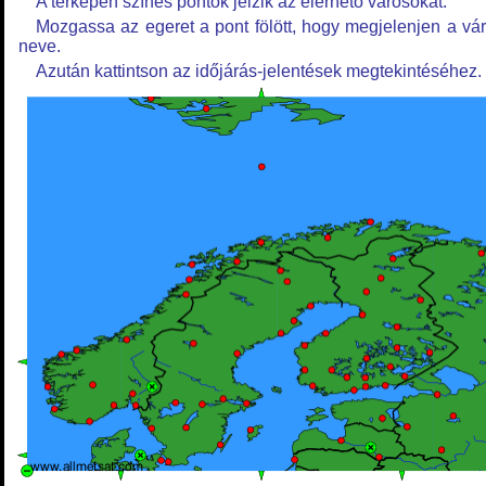
A térképen színes pontok jelzik az elérhető városokat.
Mozgassa az egeret a pont fölött, hogy megjelenjen a vá
neve.
Azután kattintson az időjárás-jelentések megtekintéséhez.