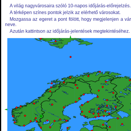
A világ nagyvárosaira szóló 10-napos időjárás-előrejelzés.
A térképen színes pontok jelzik az elérhető városokat.
Mozgassa az egeret a pont fölött, hogy megjelenjen a vá
neve.
Azután kattintson az időjárás-jelentések megtekintéséhez.