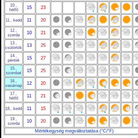
10.,
15
23
hétfő
11
20
11., kedd
12.,
10
21
szerda
13.,
13
25
csütörtök
14.,
15
27
péntek
15.,
15
25
szombat
16.,
12
20
vasárnap
17.,
11
21
hétfő
11
15
18., kedd
19.,
10
20
szerda
Mértékegység megváltoztatása (°C/°F)