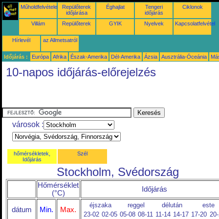
Műholdfelvételek
Repülőterek
Éghajlat
Tengeri
Ciklonok
időjárása
időjárás
Villám
Repülőterek
GYIK
Nyelvek
Kapcsolatfelvétel
Hírlevél
az Allmetsatról
Időjárás :
Európa
Afrika
Észak-Amerika
Dél-Amerika
Ázsia
Ausztrália-Óceánia
Má
10-napos időjárás-előrejelzés
városok :
hőmérsékletek,
Szél
Időjárás
Stockholm, Svédország
Hőmérséklet
Időjárás
(°C)
éjszaka
reggel
délután
este
dátum
Min.
Max.
23-02
02-05
05-08
08-11
11-14
14-17
17-20
20