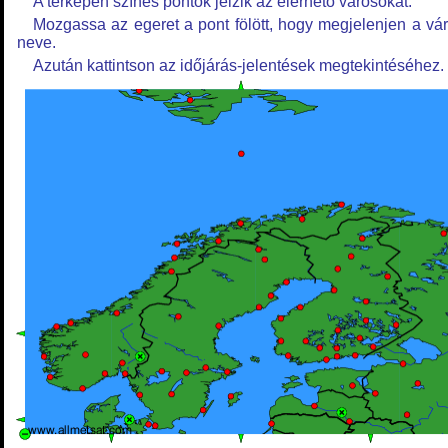
A térképen színes pontok jelzik az elérhető városokat.
Mozgassa az egeret a pont fölött, hogy megjelenjen a vá
neve.
Azután kattintson az időjárás-jelentések megtekintéséhez.