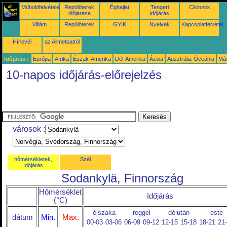
Műholdfelvételek
Repülőterek
Éghajlat
Tengeri
Ciklonok
időjárása
időjárás
Villám
Repülőterek
GYIK
Nyelvek
Kapcsolatfelvétel
Hírlevél
az Allmetsatról
Időjárás :
Európa
Afrika
Észak-Amerika
Dél-Amerika
Ázsia
Ausztrália-Óceánia
Má
10-napos időjárás-előrejelzés
városok :
hőmérsékletek,
Szél
Időjárás
Sodankylä, Finnország
Hőmérséklet
Időjárás
(°C)
éjszaka
reggel
délután
este
dátum
Min.
Max.
00-03
03-06
06-09
09-12
12-15
15-18
18-21
21