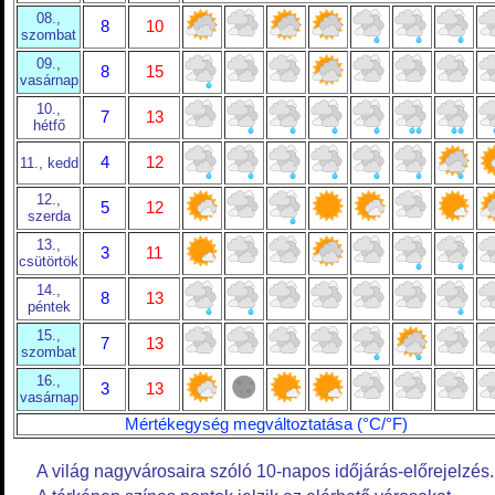
08.,
8
10
szombat
09.,
8
15
vasárnap
10.,
7
13
hétfő
4
12
11., kedd
12.,
5
12
szerda
13.,
3
11
csütörtök
14.,
8
13
péntek
15.,
7
13
szombat
16.,
3
13
vasárnap
Mértékegység megváltoztatása (°C/°F)
A világ nagyvárosaira szóló 10-napos időjárás-előrejelzés.