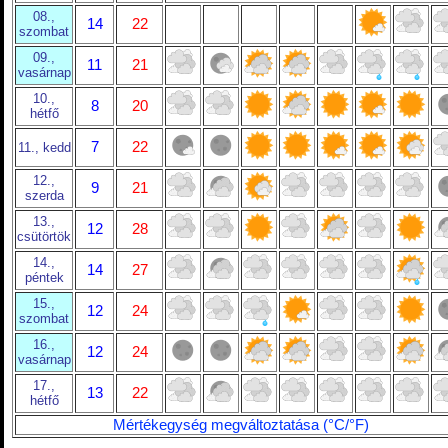
08.,
14
22
szombat
09.,
11
21
vasárnap
10.,
8
20
hétfő
7
22
11., kedd
12.,
9
21
szerda
13.,
12
28
csütörtök
14.,
14
27
péntek
15.,
12
24
szombat
16.,
12
24
vasárnap
17.,
13
22
hétfő
Mértékegység megváltoztatása (°C/°F)