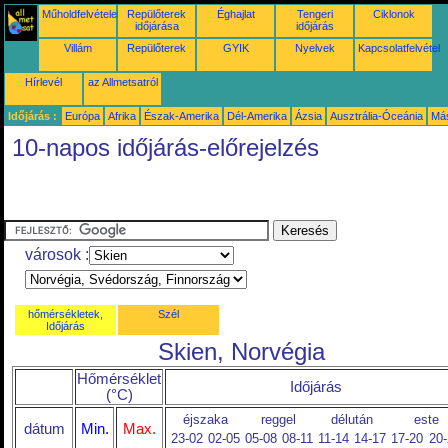
Műholdfelvételek
Repülőterek
Éghajlat
Tengeri
Ciklonok
időjárása
időjárás
Villám
Repülőterek
GYIK
Nyelvek
Kapcsolatfelvétel
Hírlevél
az Allmetsatról
Időjárás :
Európa
Afrika
Észak-Amerika
Dél-Amerika
Ázsia
Ausztrália-Óceánia
Má
10-napos időjárás-előrejelzés
városok :
hőmérsékletek,
Szél
Időjárás
Skien, Norvégia
Hőmérséklet
Időjárás
(°C)
éjszaka
reggel
délután
este
dátum
Min.
Max.
23-02
02-05
05-08
08-11
11-14
14-17
17-20
20