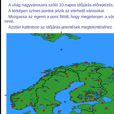
A világ nagyvárosaira szóló 10-napos időjárás-előrejelzés.
A térképen színes pontok jelzik az elérhető városokat.
Mozgassa az egeret a pont fölött, hogy megjelenjen a vá
neve.
Azután kattintson az időjárás-jelentések megtekintéséhez.