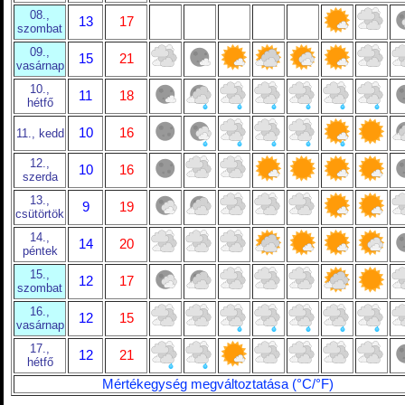
08.,
13
17
szombat
09.,
15
21
vasárnap
10.,
11
18
hétfő
10
16
11., kedd
12.,
10
16
szerda
13.,
9
19
csütörtök
14.,
14
20
péntek
15.,
12
17
szombat
16.,
12
15
vasárnap
17.,
12
21
hétfő
Mértékegység megváltoztatása (°C/°F)