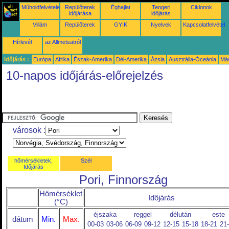
Műholdfelvételek
Repülőterek
Éghajlat
Tengeri
Ciklonok
időjárása
időjárás
Villám
Repülőterek
GYIK
Nyelvek
Kapcsolatfelvétel
Hírlevél
az Allmetsatról
Időjárás :
Európa
Afrika
Észak-Amerika
Dél-Amerika
Ázsia
Ausztrália-Óceánia
Má
10-napos időjárás-előrejelzés
városok :
hőmérsékletek,
Szél
Időjárás
Pori, Finnország
Hőmérséklet
Időjárás
(°C)
éjszaka
reggel
délután
este
dátum
Min.
Max.
00-03
03-06
06-09
09-12
12-15
15-18
18-21
21