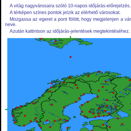
A világ nagyvárosaira szóló 10-napos időjárás-előrejelzés.
A térképen színes pontok jelzik az elérhető városokat.
Mozgassa az egeret a pont fölött, hogy megjelenjen a vá
neve.
Azután kattintson az időjárás-jelentések megtekintéséhez.