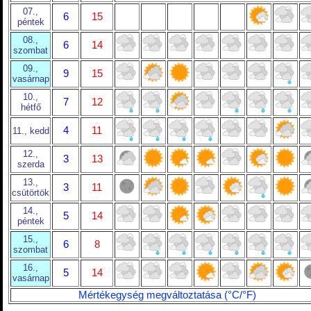
07.,
6
15
péntek
08.,
6
14
szombat
09.,
9
15
vasárnap
10.,
7
12
hétfő
4
11
11., kedd
12.,
3
13
szerda
13.,
3
11
csütörtök
14.,
5
14
péntek
15.,
6
8
szombat
16.,
5
14
vasárnap
Mértékegység megváltoztatása (°C/°F)