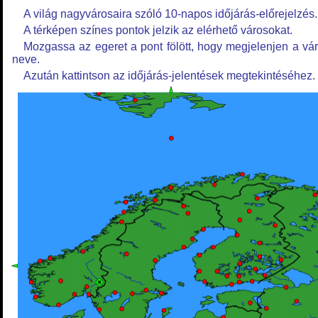
A világ nagyvárosaira szóló 10-napos időjárás-előrejelzés.
A térképen színes pontok jelzik az elérhető városokat.
Mozgassa az egeret a pont fölött, hogy megjelenjen a vá
neve.
Azután kattintson az időjárás-jelentések megtekintéséhez.