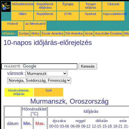
Műholdfelvételek
Repülőterek
Éghajlat
Tengeri
Ciklonok
időjárása
időjárás
Villám
Repülőterek
GYIK
Nyelvek
Kapcsolatfelvétel
Hírlevél
az Allmetsatról
Időjárás :
Európa
Afrika
Észak-Amerika
Dél-Amerika
Ázsia
Ausztrália-Óceánia
Má
10-napos időjárás-előrejelzés
városok :
hőmérsékletek,
Szél
Időjárás
Murmanszk, Oroszország
Hőmérséklet
Időjárás
(°C)
éjszaka
reggel
délután
este
dátum
Min.
Max.
00-03
03-06
06-09
09-12
12-15
15-18
18-21
21