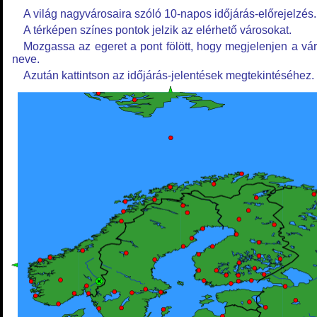
A világ nagyvárosaira szóló 10-napos időjárás-előrejelzés.
A térképen színes pontok jelzik az elérhető városokat.
Mozgassa az egeret a pont fölött, hogy megjelenjen a vá
neve.
Azután kattintson az időjárás-jelentések megtekintéséhez.