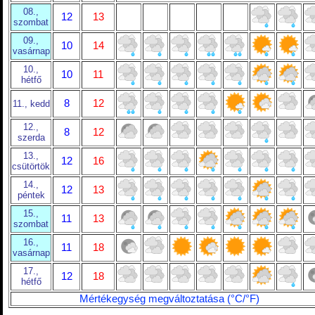
08.,
12
13
szombat
09.,
10
14
vasárnap
10.,
10
11
hétfő
8
12
11., kedd
12.,
8
12
szerda
13.,
12
16
csütörtök
14.,
12
13
péntek
15.,
11
13
szombat
16.,
11
18
vasárnap
17.,
12
18
hétfő
Mértékegység megváltoztatása (°C/°F)