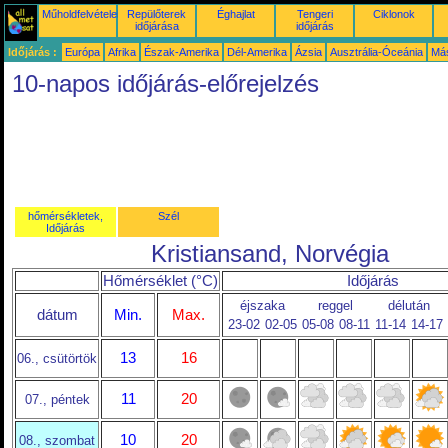
Műholdfelvételek
Repülőterek
Éghajlat
Tengeri
Ciklonok
időjárása
időjárás
Időjárás :
Európa
Afrika
Észak-Amerika
Dél-Amerika
Ázsia
Ausztrália-Óceánia
Má
10-napos időjárás-előrejelzés
hőmérsékletek,
Szél
Időjárás
Kristiansand, Norvégia
Hőmérséklet (°C)
Időjárás
éjszaka
reggel
délután
dátum
Min.
Max.
23-02
02-05
05-08
08-11
11-14
14-17
13
16
06., csütörtök
11
20
07., péntek
10
20
08., szombat