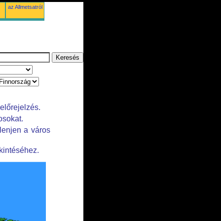
az Allmetsatról
előrejelzés.
osokat.
lenjen a város
kintéséhez.