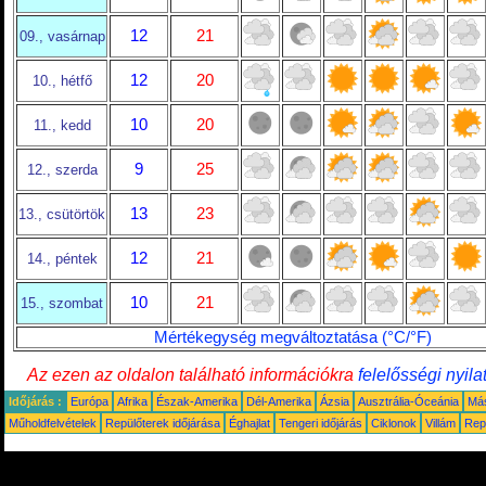
12
21
09., vasárnap
12
20
10., hétfő
10
20
11., kedd
9
25
12., szerda
13
23
13., csütörtök
12
21
14., péntek
10
21
15., szombat
Mértékegység megváltoztatása (°C/°F)
Az ezen az oldalon található információkra
felelősségi nyila
Időjárás :
Európa
Afrika
Észak-Amerika
Dél-Amerika
Ázsia
Ausztrália-Óceánia
Má
Műholdfelvételek
Repülőterek időjárása
Éghajlat
Tengeri időjárás
Ciklonok
Villám
Rep