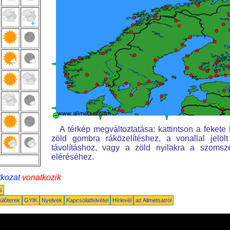
A térkép megváltoztatása: kattintson a fekete k
zöld gombra ráközelítéshez, a vonallal jelöl
távolításhoz, vagy a zöld nyilakra a szomsz
eléréséhez.
tkozat
vonatkozik
s
ülőterek
GYIK
Nyelvek
Kapcsolatfelvétel
Hírlevél
az Allmetsatról