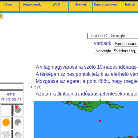
Villám
Repülőterek
GYIK
Nyelvek
Kapcsolatfelvétel
Hírlevél
s
városok :
A világ nagyvárosaira szóló 10-napos időjárás-
A térképen színes pontok jelzik az elérhető vár
Mozgassa az egeret a pont fölött, hogy megje
neve.
Azután kattintson az időjárás-jelentések megte
este
17-20
20-23