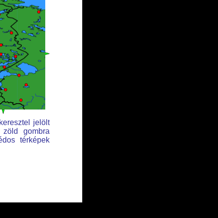
eresztel jelölt
t zöld gombra
édos térképek