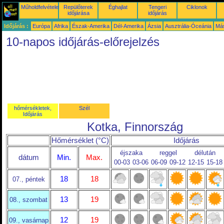
Műholdfelvételek
Repülőterek
Éghajlat
Tengeri
Ciklonok
időjárása
időjárás
Időjárás :
Európa
Afrika
Észak-Amerika
Dél-Amerika
Ázsia
Ausztrália-Óceánia
Má
10-napos időjárás-előrejelzés
hőmérsékletek,
Szél
Időjárás
Kotka, Finnország
Hőmérséklet (°C)
Időjárás
éjszaka
reggel
délután
dátum
Min.
Max.
00-03
03-06
06-09
09-12
12-15
15-18
18
18
07., péntek
13
19
08., szombat
12
19
09., vasárnap