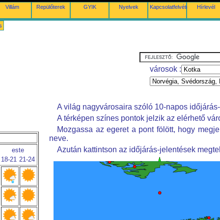
Villám
Repülőterek
GYIK
Nyelvek
Kapcsolatfelvétel
Hírlevél
s
városok :
A világ nagyvárosaira szóló 10-napos időjárás-
A térképen színes pontok jelzik az elérhető vár
Mozgassa az egeret a pont fölött, hogy megje
neve.
Azután kattintson az időjárás-jelentések megte
este
18-21
21-24