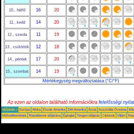
16
20
10., hétfő
14
20
11., kedd
11
19
12., szerda
12
18
13., csütörtök
17
20
14., péntek
14
19
15., szombat
Mértékegység megváltoztatása (°C/°F)
Az ezen az oldalon található információkra
felelősségi nyila
Időjárás :
Európa
Afrika
Észak-Amerika
Dél-Amerika
Ázsia
Ausztrália-Óceánia
Má
Műholdfelvételek
Repülőterek időjárása
Éghajlat
Tengeri időjárás
Ciklonok
Villám
Rep