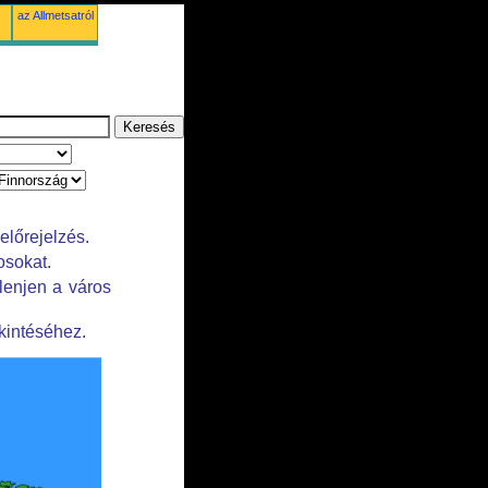
az Allmetsatról
előrejelzés.
osokat.
lenjen a város
kintéséhez.