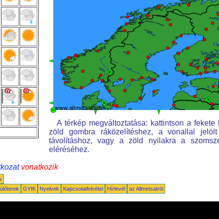
A térkép megváltoztatása: kattintson a fekete k
zöld gombra ráközelítéshez, a vonallal jelöl
távolításhoz, vagy a zöld nyilakra a szomsz
eléréséhez.
tkozat
vonatkozik
s
ülőterek
GYIK
Nyelvek
Kapcsolatfelvétel
Hírlevél
az Allmetsatról