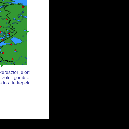
eresztel jelölt
t zöld gombra
édos térképek