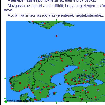
A térképen színes pontok jelzik az elérhető városokat.
Mozgassa az egeret a pont fölött, hogy megjelenjen a vá
neve.
Azután kattintson az időjárás-jelentések megtekintéséhez.