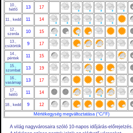
10.,
13
17
hétfő
11
14
11., kedd
12.,
10
15
szerda
13.,
9
17
csütörtök
14.,
11
15
péntek
15.,
13
19
szombat
16.,
13
17
vasárnap
17.,
11
14
hétfő
9
12
18., kedd
Mértékegység megváltoztatása (°C/°F)
A világ nagyvárosaira szóló 10-napos időjárás-előrejelzés.