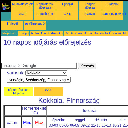
Műholdfelvételek
Repülőterek
Éghajlat
Tengeri
Ciklonok
időjárása
időjárás
Villám
Repülőterek
GYIK
Nyelvek
Kapcsolatfelvétel
Hírlevél
az Allmetsatról
Időjárás :
Európa
Afrika
Észak-Amerika
Dél-Amerika
Ázsia
Ausztrália-Óceánia
Má
10-napos időjárás-előrejelzés
városok :
hőmérsékletek,
Szél
Időjárás
Kokkola, Finnország
Hőmérséklet
Időjárás
(°C)
éjszaka
reggel
délután
este
dátum
Min.
Max.
00-03
03-06
06-09
09-12
12-15
15-18
18-21
21