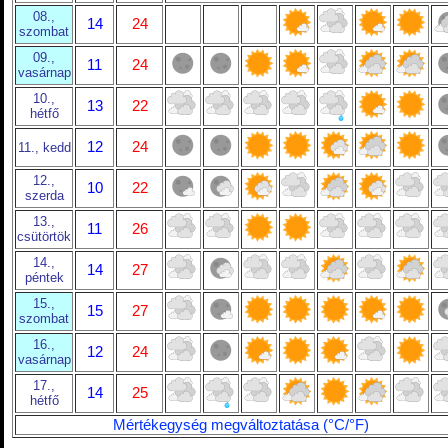
08.,
14
24
szombat
09.,
11
24
vasárnap
10.,
13
22
hétfő
12
24
11., kedd
12.,
10
22
szerda
13.,
11
26
csütörtök
14.,
14
27
péntek
15.,
15
27
szombat
16.,
12
24
vasárnap
17.,
14
25
hétfő
Mértékegység megváltoztatása (°C/°F)