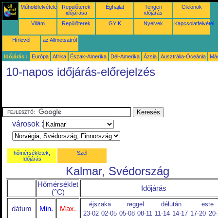
Műholdfelvételek
Repülőterek
Éghajlat
Tengeri
Ciklonok
időjárása
időjárás
Villám
Repülőterek
GYIK
Nyelvek
Kapcsolatfelvétel
Hírlevél
az Allmetsatról
Időjárás :
Európa
Afrika
Észak-Amerika
Dél-Amerika
Ázsia
Ausztrália-Óceánia
Má
10-napos időjárás-előrejelzés
városok :
hőmérsékletek,
Szél
Időjárás
Kalmar, Svédország
Hőmérséklet
Időjárás
(°C)
éjszaka
reggel
délután
este
dátum
Min.
Max.
23-02
02-05
05-08
08-11
11-14
14-17
17-20
20