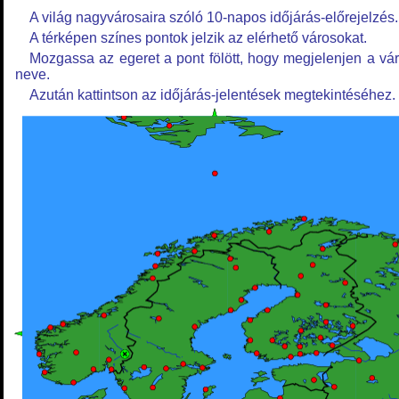
A világ nagyvárosaira szóló 10-napos időjárás-előrejelzés.
A térképen színes pontok jelzik az elérhető városokat.
Mozgassa az egeret a pont fölött, hogy megjelenjen a vá
neve.
Azután kattintson az időjárás-jelentések megtekintéséhez.