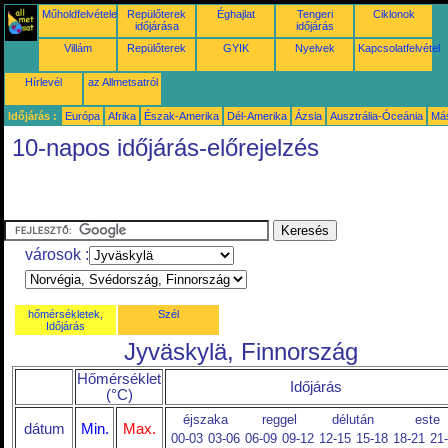
Műholdfelvételek
Repülőterek
Éghajlat
Tengeri
Ciklonok
időjárása
időjárás
Villám
Repülőterek
GYIK
Nyelvek
Kapcsolatfelvétel
Hírlevél
az Allmetsatról
Időjárás :
Európa
Afrika
Észak-Amerika
Dél-Amerika
Ázsia
Ausztrália-Óceánia
Má
10-napos időjárás-előrejelzés
városok :
hőmérsékletek,
Szél
Időjárás
Jyväskylä, Finnország
Hőmérséklet
Időjárás
(°C)
éjszaka
reggel
délután
este
dátum
Min.
Max.
00-03
03-06
06-09
09-12
12-15
15-18
18-21
21