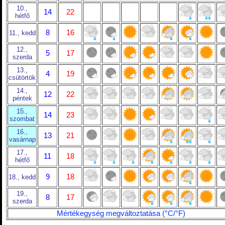
10.,
14
22
hétfő
8
16
11., kedd
12.,
5
17
szerda
13.,
4
19
csütörtök
14.,
12
22
péntek
15.,
14
23
szombat
16.,
13
21
vasárnap
17.,
11
18
hétfő
9
18
18., kedd
19.,
8
17
szerda
Mértékegység megváltoztatása (°C/°F)