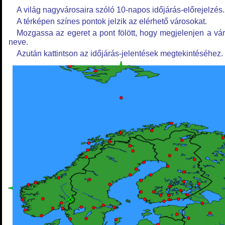
A világ nagyvárosaira szóló 10-napos időjárás-előrejelzés.
A térképen színes pontok jelzik az elérhető városokat.
Mozgassa az egeret a pont fölött, hogy megjelenjen a vá
neve.
Azután kattintson az időjárás-jelentések megtekintéséhez.