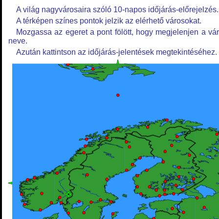
A világ nagyvárosaira szóló 10-napos időjárás-előrejelzés.
A térképen színes pontok jelzik az elérhető városokat.
Mozgassa az egeret a pont fölött, hogy megjelenjen a vá
neve.
Azután kattintson az időjárás-jelentések megtekintéséhez.