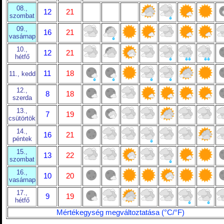
08.,
12
21
szombat
09.,
16
21
vasárnap
10.,
12
21
hétfő
11
18
11., kedd
12.,
8
18
szerda
13.,
7
19
csütörtök
14.,
16
21
péntek
15.,
13
22
szombat
16.,
10
20
vasárnap
17.,
9
19
hétfő
Mértékegység megváltoztatása (°C/°F)