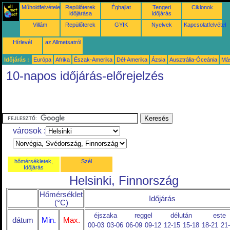
Műholdfelvételek
Repülőterek
Éghajlat
Tengeri
Ciklonok
időjárása
időjárás
Villám
Repülőterek
GYIK
Nyelvek
Kapcsolatfelvétel
Hírlevél
az Allmetsatról
Időjárás :
Európa
Afrika
Észak-Amerika
Dél-Amerika
Ázsia
Ausztrália-Óceánia
Má
10-napos időjárás-előrejelzés
városok :
hőmérsékletek,
Szél
Időjárás
Helsinki, Finnország
Hőmérséklet
Időjárás
(°C)
éjszaka
reggel
délután
este
dátum
Min.
Max.
00-03
03-06
06-09
09-12
12-15
15-18
18-21
21