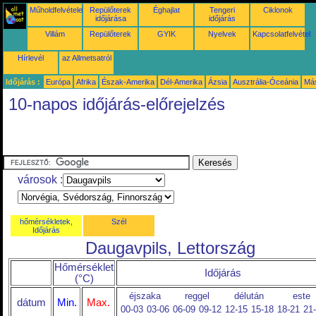
Műholdfelvételek
Repülőterek
Éghajlat
Tengeri
Ciklonok
időjárása
időjárás
Villám
Repülőterek
GYIK
Nyelvek
Kapcsolatfelvétel
Hírlevél
az Allmetsatról
Időjárás :
Európa
Afrika
Észak-Amerika
Dél-Amerika
Ázsia
Ausztrália-Óceánia
Má
10-napos időjárás-előrejelzés
városok :
hőmérsékletek,
Szél
Időjárás
Daugavpils, Lettország
Hőmérséklet
Időjárás
(°C)
éjszaka
reggel
délután
este
dátum
Min.
Max.
00-03
03-06
06-09
09-12
12-15
15-18
18-21
21