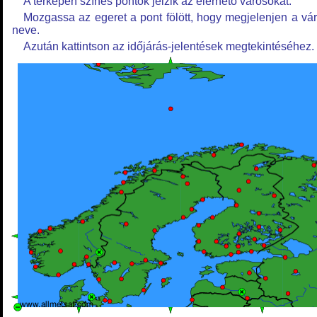
A térképen színes pontok jelzik az elérhető városokat.
Mozgassa az egeret a pont fölött, hogy megjelenjen a vá
neve.
Azután kattintson az időjárás-jelentések megtekintéséhez.