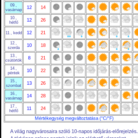
09.,
12
14
vasárnap
10.,
12
26
hétfő
12
21
11., kedd
12.,
10
18
szerda
13.,
8
21
csütörtök
14.,
10
22
péntek
15.,
13
26
szombat
16.,
14
28
vasárnap
17.,
11
24
hétfő
Mértékegység megváltoztatása (°C/°F)
A világ nagyvárosaira szóló 10-napos időjárás-előrejelzés.