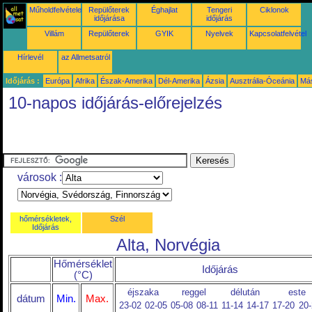
Műholdfelvételek
Repülőterek
Éghajlat
Tengeri
Ciklonok
időjárása
időjárás
Villám
Repülőterek
GYIK
Nyelvek
Kapcsolatfelvétel
Hírlevél
az Allmetsatról
Időjárás :
Európa
Afrika
Észak-Amerika
Dél-Amerika
Ázsia
Ausztrália-Óceánia
Má
10-napos időjárás-előrejelzés
városok :
hőmérsékletek,
Szél
Időjárás
Alta, Norvégia
Hőmérséklet
Időjárás
(°C)
éjszaka
reggel
délután
este
dátum
Min.
Max.
23-02
02-05
05-08
08-11
11-14
14-17
17-20
20