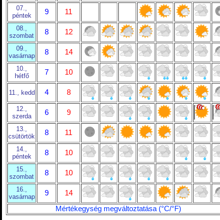
07.,
9
11
péntek
08.,
8
12
szombat
09.,
8
14
vasárnap
10.,
7
10
hétfő
4
8
11., kedd
12.,
6
9
szerda
13.,
8
11
csütörtök
14.,
8
10
péntek
15.,
8
10
szombat
16.,
9
14
vasárnap
Mértékegység megváltoztatása (°C/°F)