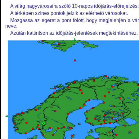
A világ nagyvárosaira szóló 10-napos időjárás-előrejelzés.
A térképen színes pontok jelzik az elérhető városokat.
Mozgassa az egeret a pont fölött, hogy megjelenjen a vá
neve.
Azután kattintson az időjárás-jelentések megtekintéséhez.