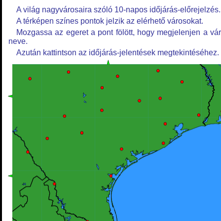
A világ nagyvárosaira szóló 10-napos időjárás-előrejelzés.
A térképen színes pontok jelzik az elérhető városokat.
Mozgassa az egeret a pont fölött, hogy megjelenjen a vá
neve.
Azután kattintson az időjárás-jelentések megtekintéséhez.