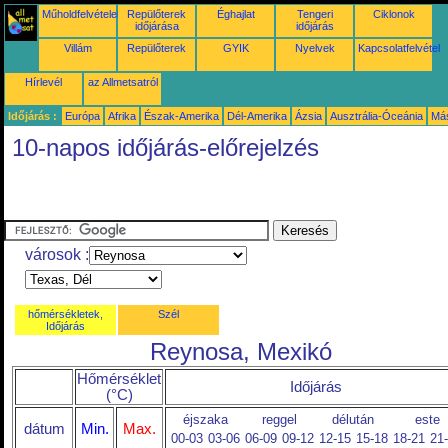
Műholdfelvételek
Repülőterek
Éghajlat
Tengeri
Ciklonok
időjárása
időjárás
Villám
Repülőterek
GYIK
Nyelvek
Kapcsolatfelvétel
Hírlevél
az Allmetsatról
Időjárás :
Európa
Afrika
Észak-Amerika
Dél-Amerika
Ázsia
Ausztrália-Óceánia
Má
10-napos időjárás-előrejelzés
városok :
hőmérsékletek,
Szél
Időjárás
Reynosa, Mexikó
Hőmérséklet
Időjárás
(°C)
éjszaka
reggel
délután
este
dátum
Min.
Max.
00-03
03-06
06-09
09-12
12-15
15-18
18-21
21