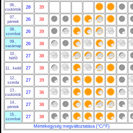
06.,
28
39
csütörtök
07.,
26
38
péntek
08.,
26
39
szombat
09.,
26
38
vasárnap
10.,
27
38
hétfő
27
38
11., kedd
12.,
27
39
szerda
13.,
27
36
csütörtök
14.,
27
38
péntek
15.,
27
38
szombat
Mértékegység megváltoztatása (°C/°F)