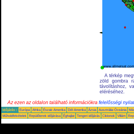
A térkép megvá
zöld gombra rá
távolításhoz, 
eléréséhez.
Az ezen az oldalon található információkra
felelősségi nyila
Időjárás :
Európa
Afrika
Észak-Amerika
Dél-Amerika
Ázsia
Ausztrália-Óceánia
Má
Műholdfelvételek
Repülőterek időjárása
Éghajlat
Tengeri időjárás
Ciklonok
Villám
Rep