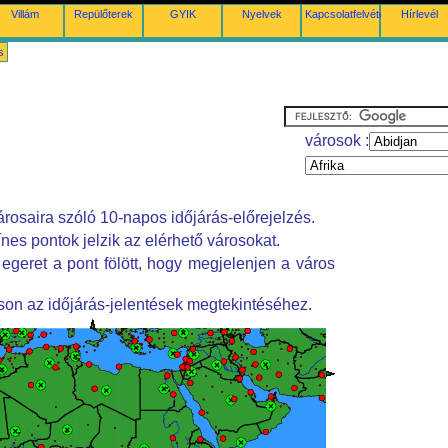
Villám
Repülőterek
GYIK
Nyelvek
Kapcsolatfelvétel
Hírlevél
s
városok :
árosaira szóló 10-napos időjárás-előrejelzés.
nes pontok jelzik az elérhető városokat.
geret a pont fölött, hogy megjelenjen a város
tson az időjárás-jelentések megtekintéséhez.