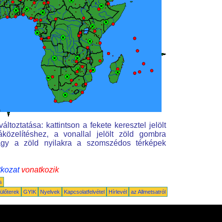
ltoztatása: kattintson a fekete keresztel jelölt
közelítéshez, a vonallal jelölt zöld gombra
vagy a zöld nyilakra a szomszédos térképek
tkozat
vonatkozik
s
ülőterek
GYIK
Nyelvek
Kapcsolatfelvétel
Hírlevél
az Allmetsatról