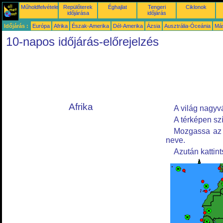
Műholdfelvételek
Repülőterek
Éghajlat
Tengeri
Ciklonok
időjárása
időjárás
Időjárás :
Európa
Afrika
Észak-Amerika
Dél-Amerika
Ázsia
Ausztrália-Óceánia
Má
10-napos időjárás-előrejelzés
Afrika
A világ nagyv
A térképen szí
Mozgassa az e
neve.
Azután kattin