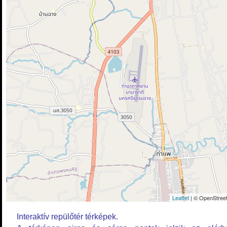
Leaflet
| © OpenStreet
Interaktív repülőtér térképek.