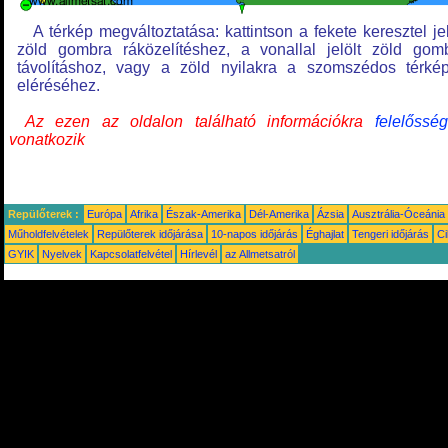
A térkép megváltoztatása: kattintson a fekete keresztel jel
zöld gombra ráközelítéshez, a vonallal jelölt zöld gom
távolításhoz, vagy a zöld nyilakra a szomszédos térké
eléréséhez.
Az ezen az oldalon található információkra
felelősség
vonatkozik
Repülőterek :
Európa
Afrika
Észak-Amerika
Dél-Amerika
Ázsia
Ausztrália-Óceánia
Műholdfelvételek
Repülőterek időjárása
10-napos időjárás
Éghajlat
Tengeri időjárás
Ci
GYIK
Nyelvek
Kapcsolatfelvétel
Hírlevél
az Allmetsatról