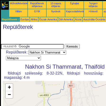
Műholdfelvételek
Repülőterek
10-napos
Éghajlat
Tengeri
időjárása
időjárás
időjárás
Villám
GYIK
Nyelvek
Kapcsolatfelvétel
Hírlevél
az
Repülőterek :
Európa
Afrika
Észak-Amerika
Dél-Amerika
Ázsia
Ausztrália-Óceánia
Repülőterek
Repülőterek :
Nakhon Si Thammarat, Thaiföld
földrajzi szélesség: 8-32-22N, földrajzi hosszúság:
magasság: 4 m
+
−