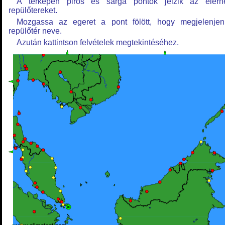
A térképen piros és sárga pontok jelzik az elérh
repülőtereket.
Mozgassa az egeret a pont fölött, hogy megjelenje
repülőtér neve.
Azután kattintson felvételek megtekintéséhez.