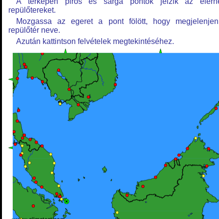
A térképen piros és sárga pontok jelzik az elérh
repülőtereket.
Mozgassa az egeret a pont fölött, hogy megjelenje
repülőtér neve.
Azután kattintson felvételek megtekintéséhez.