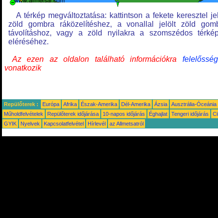
A térkép megváltoztatása: kattintson a fekete keresztel jel
zöld gombra ráközelítéshez, a vonallal jelölt zöld gom
távolításhoz, vagy a zöld nyilakra a szomszédos térké
eléréséhez.
Az ezen az oldalon található információkra
felelősség
vonatkozik
Repülőterek :
Európa
Afrika
Észak-Amerika
Dél-Amerika
Ázsia
Ausztrália-Óceánia
Műholdfelvételek
Repülőterek időjárása
10-napos időjárás
Éghajlat
Tengeri időjárás
Ci
GYIK
Nyelvek
Kapcsolatfelvétel
Hírlevél
az Allmetsatról