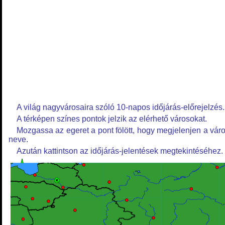
A világ nagyvárosaira szóló 10-napos időjárás-előrejelzés.
A térképen színes pontok jelzik az elérhető városokat.
Mozgassa az egeret a pont fölött, hogy megjelenjen a vár
neve.
Azután kattintson az időjárás-jelentések megtekintéséhez.