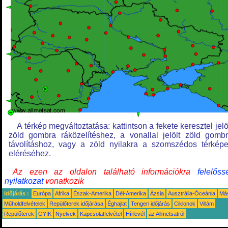
A térkép megváltoztatása: kattintson a fekete keresztel jelö
zöld gombra ráközelítéshez, a vonallal jelölt zöld gomb
távolításhoz, vagy a zöld nyilakra a szomszédos térkép
eléréséhez.
Az ezen az oldalon található információkra
felelőss
nyilatkozat
vonatkozik
Időjárás :
Európa
Afrika
Észak-Amerika
Dél-Amerika
Ázsia
Ausztrália-Óceánia
Má
Műholdfelvételek
Repülőterek időjárása
Éghajlat
Tengeri időjárás
Ciklonok
Villám
Repülőterek
GYIK
Nyelvek
Kapcsolatfelvétel
Hírlevél
az Allmetsatról