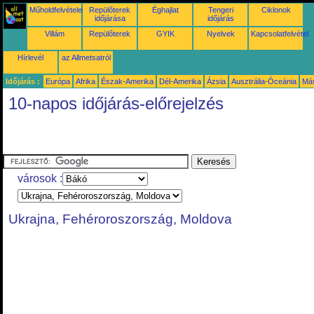
Műholdfelvételek
Repülőterek
Éghajlat
Tengeri
Ciklonok
időjárása
időjárás
Villám
Repülőterek
GYIK
Nyelvek
Kapcsolatfelvétel
Hírlevél
az Allmetsatról
Időjárás :
Európa
Afrika
Észak-Amerika
Dél-Amerika
Ázsia
Ausztrália-Óceánia
Má
10-napos időjárás-előrejelzés
városok :
Ukrajna, Fehéroroszország, Moldova