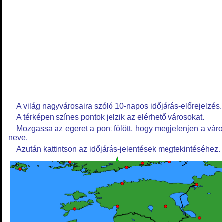
A világ nagyvárosaira szóló 10-napos időjárás-előrejelzés.
A térképen színes pontok jelzik az elérhető városokat.
Mozgassa az egeret a pont fölött, hogy megjelenjen a vár
neve.
Azután kattintson az időjárás-jelentések megtekintéséhez.