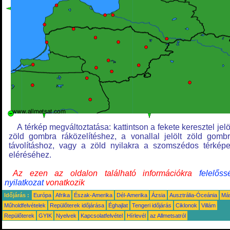
A térkép megváltoztatása: kattintson a fekete keresztel jelö
zöld gombra ráközelítéshez, a vonallal jelölt zöld gomb
távolításhoz, vagy a zöld nyilakra a szomszédos térkép
eléréséhez.
Az ezen az oldalon található információkra
felelőss
nyilatkozat
vonatkozik
Időjárás :
Európa
Afrika
Észak-Amerika
Dél-Amerika
Ázsia
Ausztrália-Óceánia
Má
Műholdfelvételek
Repülőterek időjárása
Éghajlat
Tengeri időjárás
Ciklonok
Villám
Repülőterek
GYIK
Nyelvek
Kapcsolatfelvétel
Hírlevél
az Allmetsatról