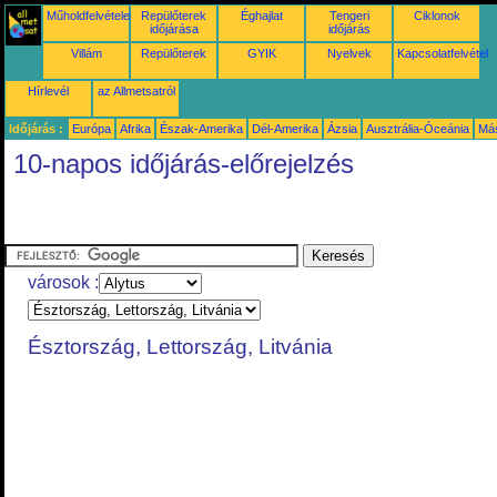
Műholdfelvételek
Repülőterek
Éghajlat
Tengeri
Ciklonok
időjárása
időjárás
Villám
Repülőterek
GYIK
Nyelvek
Kapcsolatfelvétel
Hírlevél
az Allmetsatról
Időjárás :
Európa
Afrika
Észak-Amerika
Dél-Amerika
Ázsia
Ausztrália-Óceánia
Má
10-napos időjárás-előrejelzés
városok :
Észtország, Lettország, Litvánia