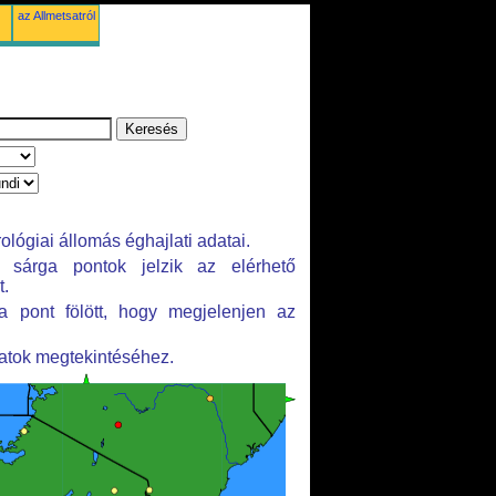
az Allmetsatról
lógiai állomás éghajlati adatai.
 sárga pontok jelzik az elérhető
t.
 pont fölött, hogy megjelenjen az
datok megtekintéséhez.