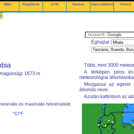
Villám
Repülőterek
GYIK
Nyelvek
Kapcsolatfelvétel
Hírlevél
s
Éghajlat :
mbia
Több, mint 3000 meteoro
A térképen piros és
E, magasság: 1673 m
meteorológiai állomásoka
Mozgassa az egeret a
állomás neve.
Azután kattintson az a
 minimális és maximális hőmérséklet.
°C/°F