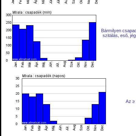
Bármilyen csapad
szitálás, eső, j
Az ≥