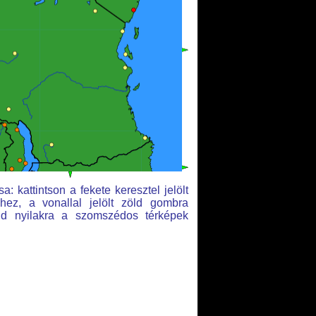
a: kattintson a fekete keresztel jelölt
hez, a vonallal jelölt zöld gombra
öld nyilakra a szomszédos térképek