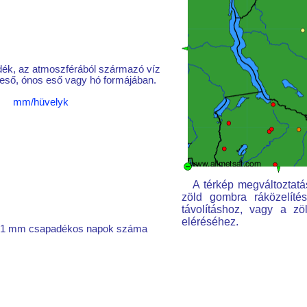
ék, az atmoszférából származó víz
égeső, ónos eső vagy hó formájában.
mm/hüvelyk
A térkép megváltoztatás
zöld gombra ráközelítés
távolításhoz, vagy a z
eléréséhez.
 1 mm csapadékos napok száma