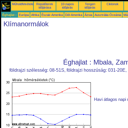
Műholdfelvételek
Repülőterek
10-napos
Tengeri
Ciklonok
időjárása
időjárás
időjárás
Éghajlat :
Európa
Afrika
Észak-Amerika
Dél-Amerika
Ázsia
Ausztrália-Óceánia
Má
Klímanormálok
Éghajlat : Mbala, Za
földrajzi szélesség: 08-51S, földrajzi hosszúság: 031-20
Havi átlagos napi