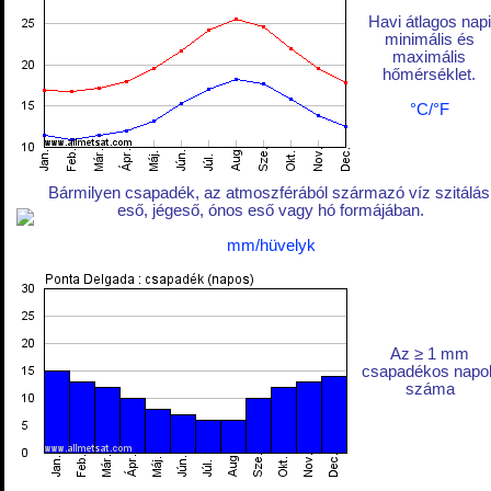
Havi átlagos napi
minimális és
maximális
hőmérséklet.
°C/°F
Bármilyen csapadék, az atmoszférából származó víz szitálás
eső, jégeső, ónos eső vagy hó formájában.
mm/hüvelyk
Az ≥ 1 mm
csapadékos napo
száma