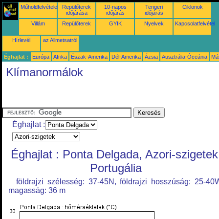
Műholdfelvételek
Repülőterek
10-napos
Tengeri
Ciklonok
időjárása
időjárás
időjárás
Villám
Repülőterek
GYIK
Nyelvek
Kapcsolatfelvétel
Hírlevél
az Allmetsatról
Éghajlat :
Európa
Afrika
Észak-Amerika
Dél-Amerika
Ázsia
Ausztrália-Óceánia
Má
Klímanormálok
Éghajlat :
Éghajlat : Ponta Delgada, Azori-szigetek
Portugália
földrajzi szélesség: 37-45N, földrajzi hosszúság: 25-40
magasság: 36 m